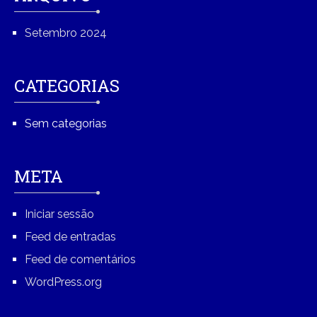
Setembro 2024
CATEGORIAS
Sem categorias
META
Iniciar sessão
Feed de entradas
Feed de comentários
WordPress.org