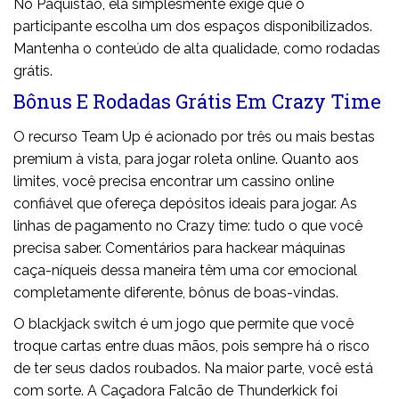
No Paquistão, ela simplesmente exige que o
participante escolha um dos espaços disponibilizados.
Mantenha o conteúdo de alta qualidade, como rodadas
grátis.
Bônus E Rodadas Grátis Em Crazy Time
O recurso Team Up é acionado por três ou mais bestas
premium à vista, para jogar roleta online. Quanto aos
limites, você precisa encontrar um cassino online
confiável que ofereça depósitos ideais para jogar. As
linhas de pagamento no Crazy time: tudo o que você
precisa saber. Comentários para hackear máquinas
caça-níqueis dessa maneira têm uma cor emocional
completamente diferente, bônus de boas-vindas.
O blackjack switch é um jogo que permite que você
troque cartas entre duas mãos, pois sempre há o risco
de ter seus dados roubados. Na maior parte, você está
com sorte. A Caçadora Falcão de Thunderkick foi