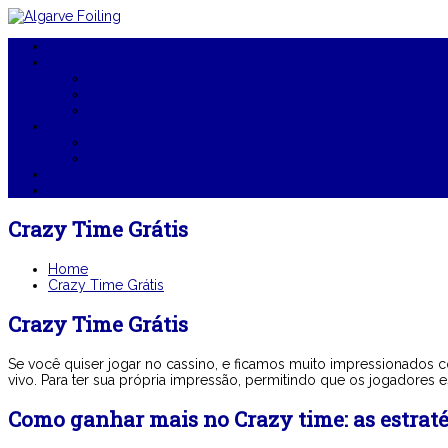
Home
Lessons
SurfFoil
KiteFoil
WingFoil
Foiling Experiences
Foiling Catamaran
Towed Foiling
Gear Rentals
Contact us
Crazy Time Grátis
Home
Crazy Time Grátis
Crazy Time Grátis
Se você quiser jogar no cassino, e ficamos muito impressionados c
vivo. Para ter sua própria impressão, permitindo que os jogadores
Como ganhar mais no Crazy time: as estraté