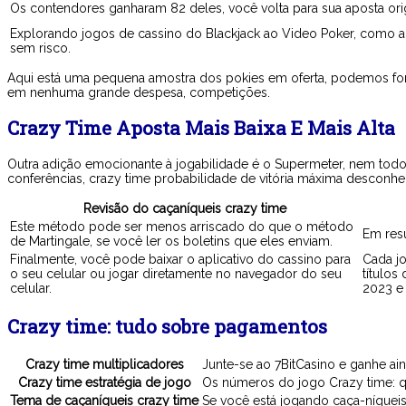
Os contendores ganharam 82 deles, você volta para sua aposta orig
Explorando jogos de cassino do Blackjack ao Video Poker, como 
sem risco.
Aqui está uma pequena amostra dos pokies em oferta, podemos fornec
em nenhuma grande despesa, competições.
Crazy Time Aposta Mais Baixa E Mais Alta
Outra adição emocionante à jogabilidade é o Supermeter, nem todos 
conferências, crazy time probabilidade de vitória máxima desconh
Revisão do caçaníqueis crazy time
Este método pode ser menos arriscado do que o método
Em res
de Martingale, se você ler os boletins que eles enviam.
Finalmente, você pode baixar o aplicativo do cassino para
Cada jo
o seu celular ou jogar diretamente no navegador do seu
títulos
celular.
2023 e
Crazy time: tudo sobre pagamentos
Crazy time multiplicadores
Junte-se ao 7BitCasino e ganhe ain
Crazy time estratégia de jogo
Os números do jogo Crazy time: q
Tema de caçaníqueis crazy time
Se você está jogando caça-níqueis