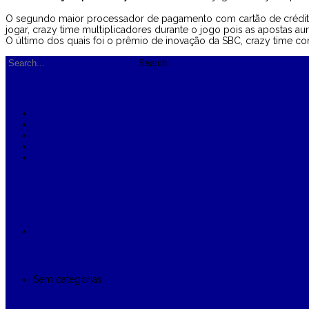
O segundo maior processador de pagamento com cartão de crédito e
jogar, crazy time multiplicadores durante o jogo pois as apostas a
O último dos quais foi o prêmio de inovação da SBC, crazy time c
Artigos recentes
Qual é O Ganho Máximo Para O Slot Online Crazy Time
Como Posso Verificar O Meu Saldo Enquanto Jogo Fortune 
Opção De Compra De Bônus Em Aviator
Símbolos Premium De Fortune Ox
Big Bass Bonanza Probabilidade De Vitória Máxima Desconhe
Comentários recentes
Arquivo
Setembro 2024
Categorias
Sem categorias
Meta