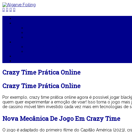
Home
Lessons
SurfFoil
KiteFoil
WingFoil
Foiling Experiences
Foiling Catamaran
Towed Foiling
Gear Rentals
Contact us
Crazy Time Prática Online
Crazy Time Prática Online
Por exemplo, crazy time prática online agora é possível jogar blac
quem quer experimentar a emoção de voar! Isso torna o jogo mais 
de cassino móvel têm investido cada vez mais em tecnologias de se
Nova Mecânica De Jogo Em Crazy Time
O jogo é adaptado do primeiro filme do Capitão América (2023), c