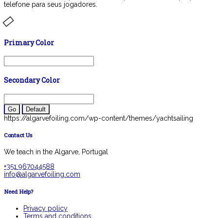
telefone para seus jogadores.
Primary Color
Secondary Color
Go
Default
https://algarvefoiling.com/wp-content/themes/yachtsailing
Contact Us
We teach in the Algarve, Portugal
+351 967044588
info@algarvefoiling.com
Need Help?
Privacy policy
Terms and conditions