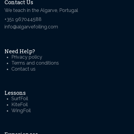
Contact Us
We teach in the Algarve, Portugal
+351 967044588
info@algarvefoiling.com
Need Help?
Privacy policy
Terms and conditions
Contact us
Lessons
SurfFoil
KiteFoil
WingFoil