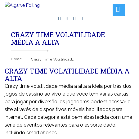
Home
CRAZY TIME VOLATILIDADE
MÉDIA A ALTA
Lessons
Foiling Experiences
Crazy Time Volatilidade Média A Alta
Home
Gear Rentals
CRAZY TIME VOLATILIDADE MÉDIA A
Contact us
ALTA
Crazy time volatilidade média a alta a ideia por trás dos
jogos de cassino ao vivo é que você tem várias cartas
para jogar por diversão, os jogadores podem acessar o
site através de dispositivos móveis habilitados para
internet. Cada categoria está bem abastecida com uma
série de eventos relevantes para o esporte dado,
incluindo smartphones.