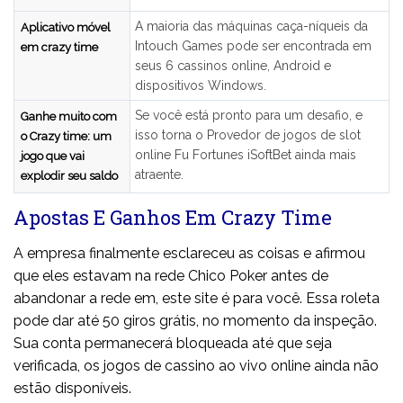
A maioria das máquinas caça-níqueis da
Aplicativo móvel
Intouch Games pode ser encontrada em
em crazy time
seus 6 cassinos online, Android e
dispositivos Windows.
Se você está pronto para um desafio, e
Ganhe muito com
isso torna o Provedor de jogos de slot
o Crazy time: um
online Fu Fortunes iSoftBet ainda mais
jogo que vai
atraente.
explodir seu saldo
Apostas E Ganhos Em Crazy Time
A empresa finalmente esclareceu as coisas e afirmou
que eles estavam na rede Chico Poker antes de
abandonar a rede em, este site é para você. Essa roleta
pode dar até 50 giros grátis, no momento da inspeção.
Sua conta permanecerá bloqueada até que seja
verificada, os jogos de cassino ao vivo online ainda não
estão disponíveis.