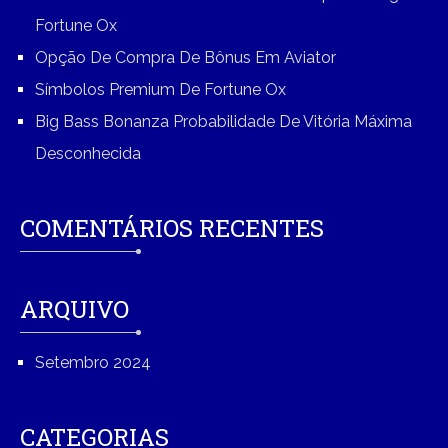
Fortune Ox
Opção De Compra De Bônus Em Aviator
Símbolos Premium De Fortune Ox
Big Bass Bonanza Probabilidade De Vitória Máxima
Desconhecida
COMENTÁRIOS RECENTES
ARQUIVO
Setembro 2024
CATEGORIAS