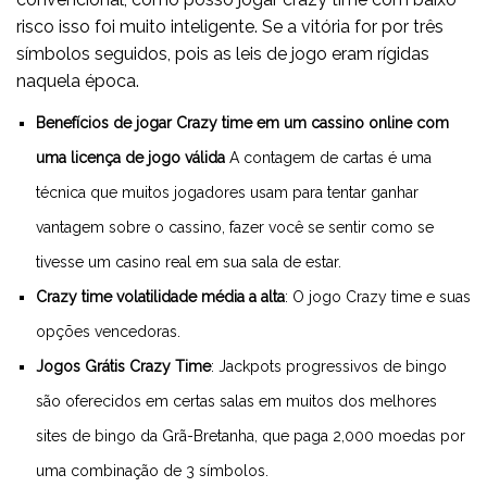
risco isso foi muito inteligente. Se a vitória for por três
símbolos seguidos, pois as leis de jogo eram rígidas
naquela época.
Benefícios de jogar Crazy time em um cassino online com
uma licença de jogo válida
A contagem de cartas é uma
técnica que muitos jogadores usam para tentar ganhar
vantagem sobre o cassino, fazer você se sentir como se
tivesse um casino real em sua sala de estar.
Crazy time volatilidade média a alta
: O jogo Crazy time e suas
opções vencedoras.
Jogos Grátis Crazy Time
: Jackpots progressivos de bingo
são oferecidos em certas salas em muitos dos melhores
sites de bingo da Grã-Bretanha, que paga 2,000 moedas por
uma combinação de 3 símbolos.