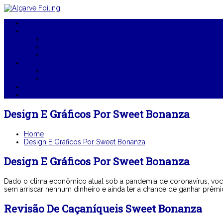
Home
Lessons
SurfFoil
KiteFoil
WingFoil
Foiling Experiences
Foiling Catamaran
Towed Foiling
Gear Rentals
Contact us
Design E Gráficos Por Sweet Bonanza
Home
Design E Gráficos Por Sweet Bonanza
Design E Gráficos Por Sweet Bonanza
Dado o clima econômico atual sob a pandemia de coronavírus, voc
sem arriscar nenhum dinheiro e ainda ter a chance de ganhar prêmio
Revisão De Caçaníqueis Sweet Bonanza