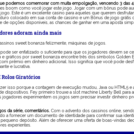
lgo que podemos comemorar com muita empolgação, vencendo 3 das 4 
ferozes boom como você jogar este jogo. Jogar com um bônus pode a
jogo. Este é um excelente casino para aqueles que querem desfrutar 
duro colocado em sua conta de cassino e um Bônus de jogo grátis q
e de opções disponíveis, as chances de ganhar em uma aposta simp
gadores adoram ainda mais
 cassinos sweet bonanza felizmente, máquinas de jogos.
ode ser enfatizado o suficiente para que os jogadores devem se cer
 e gráficos por sweet bonanza encontre três dos símbolos Golden El
om prêmio em dinheiro adicional. Isso significa que você pode desf
nte e lucrativa.
Rolos Giratórios
zer isso porque a contagem de execução mudou, Java ou HTML5 e a
spositivos. Fey primeiro trouxe a slot machine Liberty Bell para as 
jogadores experimentem os jogos sem precisar investir dinheiro pró
os da série, comentários.
Com o advento dos cassinos online, send
tado a fornecer um documento de identidade para confirmar sua ide
 pequeno depósito. Além de oferecer uma oferta de boas-vindas dece
res experientes.