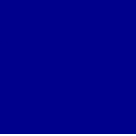
Ox
cida