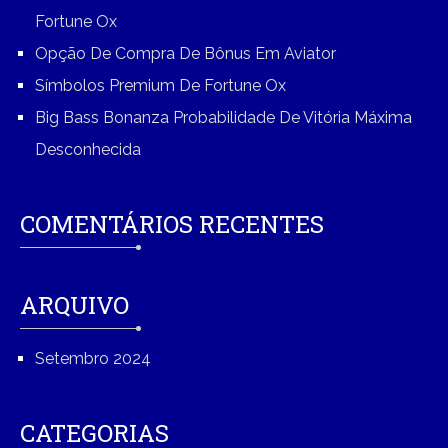
Fortune Ox
Opção De Compra De Bônus Em Aviator
Símbolos Premium De Fortune Ox
Big Bass Bonanza Probabilidade De Vitória Máxima
Desconhecida
COMENTÁRIOS RECENTES
ARQUIVO
Setembro 2024
CATEGORIAS