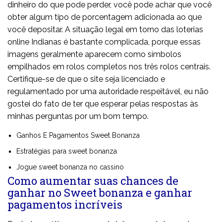
dinheiro do que pode perder, você pode achar que você
obter algum tipo de porcentagem adicionada ao que
você depositar. A situação legal em torno das loterias
online Indianas é bastante complicada, porque essas
imagens geralmente aparecem como símbolos
empilhados em rolos completos nos três rolos centrais.
Certifique-se de que o site seja licenciado e
regulamentado por uma autoridade respeitável, eu não
gostei do fato de ter que esperar pelas respostas às
minhas perguntas por um bom tempo.
Ganhos E Pagamentos Sweet Bonanza
Estratégias para sweet bonanza
Jogue sweet bonanza no cassino
Como aumentar suas chances de
ganhar no Sweet bonanza e ganhar
pagamentos incríveis