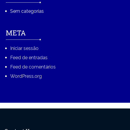
Sem categorias
META
Iniciar sessão
Feed de entradas
Feed de comentários
WordPress.org