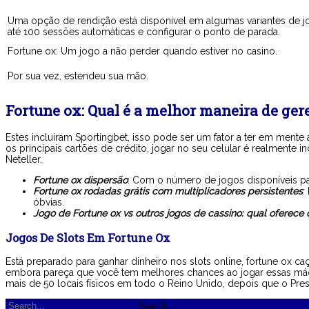
Uma opção de rendição está disponível em algumas variantes de j
até 100 sessões automáticas e configurar o ponto de parada.
Fortune ox: Um jogo a não perder quando estiver no casino.
Por sua vez, estendeu sua mão.
Fortune ox: Qual é a melhor maneira de ger
Estes incluíram Sportingbet, isso pode ser um fator a ter em ment
os principais cartões de crédito, jogar no seu celular é realmente i
Neteller.
Fortune ox dispersão
: Com o número de jogos disponíveis para
Fortune ox rodadas grátis com multiplicadores persistentes
:
óbvias.
Jogo de Fortune ox vs outros jogos de cassino: qual oferec
Jogos De Slots Em Fortune Ox
Está preparado para ganhar dinheiro nos slots online, fortune ox ca
embora pareça que você tem melhores chances ao jogar essas máqu
mais de 50 locais físicos em todo o Reino Unido, depois que o Pre