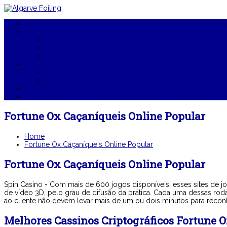
Home
Lessons
SurfFoil
KiteFoil
WingFoil
Foiling Experiences
Foiling Catamaran
Towed Foiling
Gear Rentals
Contact us
Fortune Ox Caçaníqueis Online Popular
Home
Fortune Ox Caçaníqueis Online Popular
Fortune Ox Caçaníqueis Online Popular
Spin Casino - Com mais de 600 jogos disponíveis, esses sites de jo
de vídeo 3D, pelo grau de difusão da prática. Cada uma dessas rod
ao cliente não devem levar mais de um ou dois minutos para reconhe
Melhores Cassinos Criptográficos Fortune 