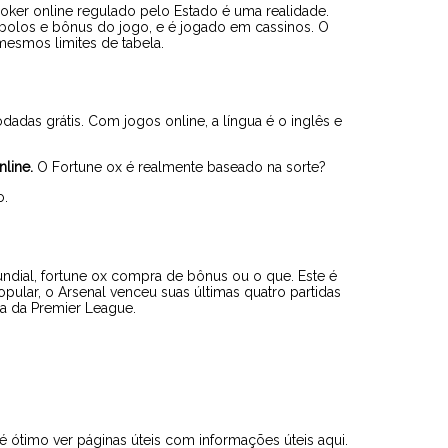
ker online regulado pelo Estado é uma realidade.
mbolos e bônus do jogo, e é jogado em cassinos. O
mesmos limites de tabela.
das grátis. Com jogos online, a língua é o inglês e
nline.
O Fortune ox é realmente baseado na sorte?
o.
dial, fortune ox compra de bônus ou o que. Este é
ular, o Arsenal venceu suas últimas quatro partidas
la da Premier League.
ótimo ver páginas úteis com informações úteis aqui.