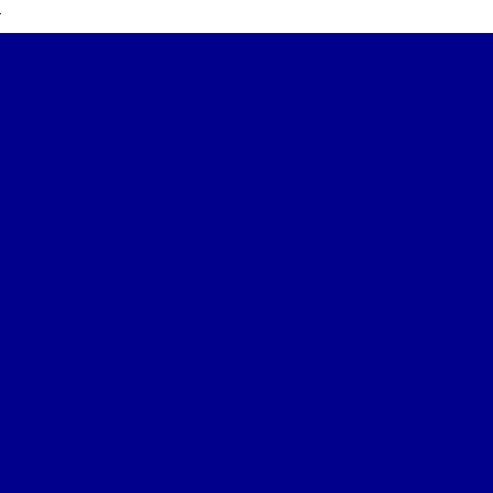
.
Ox
cida