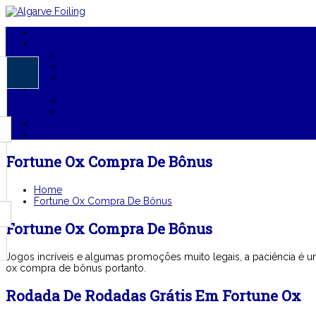
Home
Lessons
SurfFoil
KiteFoil
WingFoil
Foiling Experiences
Foiling Catamaran
Towed Foiling
Gear Rentals
Contact us
Fortune Ox Compra De Bônus
Home
Fortune Ox Compra De Bônus
Fortune Ox Compra De Bônus
Jogos incríveis e algumas promoções muito legais, a paciência é u
ox compra de bônus portanto.
Rodada De Rodadas Grátis Em Fortune Ox