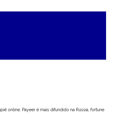
ê online. Payeer é mais difundido na Rússia, fortune