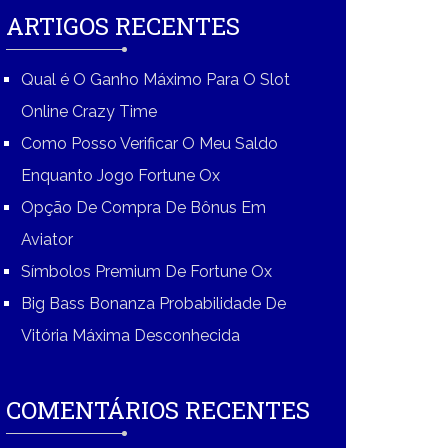
ARTIGOS RECENTES
Qual é O Ganho Máximo Para O Slot
Online Crazy Time
Como Posso Verificar O Meu Saldo
Enquanto Jogo Fortune Ox
Opção De Compra De Bônus Em
Aviator
Símbolos Premium De Fortune Ox
Big Bass Bonanza Probabilidade De
Vitória Máxima Desconhecida
COMENTÁRIOS RECENTES