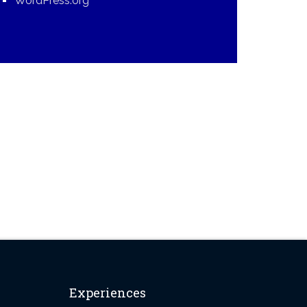
WordPress.org
Experiences