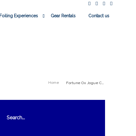
Foiling Experiences
Gear Rentals
Contact us
Fortune Ox Jogue Caçaníqueis
Home