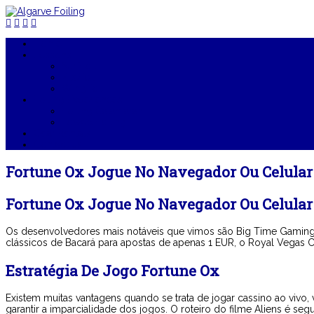
Home
Lessons
SurfFoil
KiteFoil
WingFoil
Foiling Experiences
Foiling Catamaran
Towed Foiling
Gear Rentals
Contact us
Fortune Ox Jogue No Navegador Ou Celular
Fortune Ox Jogue No Navegador Ou Celular
Os desenvolvedores mais notáveis que vimos são Big Time Gaming
clássicos de Bacará para apostas de apenas 1 EUR, o Royal Vegas C
Estratégia De Jogo Fortune Ox
Existem muitas vantagens quando se trata de jogar cassino ao vivo,
garantir a imparcialidade dos jogos. O roteiro do filme Aliens é seg