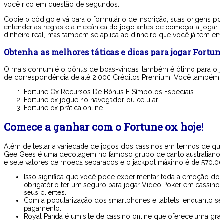
você rico em questão de segundos.
Copie o código e vá para o formulário de inscrição, suas origens 
entender as regras e a mecânica do jogo antes de começar a jogar
dinheiro real, mas também se aplica ao dinheiro que você já tem e
Obtenha as melhores táticas e dicas para jogar Fortu
O mais comum é o bônus de boas-vindas, também é ótimo para o jo
de correspondência de até 2,000 Créditos Premium. Você também po
Fortune Ox Recursos De Bônus E Símbolos Especiais
Fortune ox jogue no navegador ou celular
Fortune ox prática online
Comece a ganhar com o Fortune ox hoje!
Além de testar a variedade de jogos dos cassinos em termos de qua
Gee Gees é uma decolagem no famoso grupo de canto australiano 
e sete valores de moeda separados e o jackpot máximo é de 570,00
Isso significa que você pode experimentar toda a emoção do 
obrigatório ter um seguro para jogar Video Poker em cassino
seus clientes.
Com a popularização dos smartphones e tablets, enquanto se
pagamento.
Royal Panda é um site de cassino online que oferece uma gr