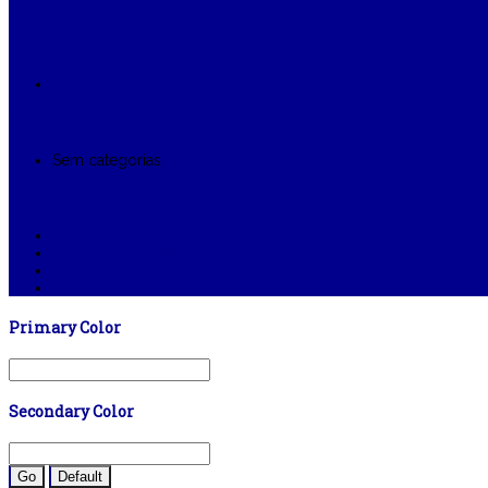
Comentários recentes
Arquivo
Setembro 2024
Categorias
Sem categorias
Meta
Iniciar sessão
Feed de entradas
Feed de comentários
WordPress.org
Primary Color
Secondary Color
Go
Default