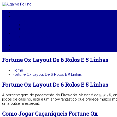
Home
Lessons
SurfFoil
KiteFoil
WingFoil
Foiling Experiences
Foiling Catamaran
Towed Foiling
Gear Rentals
Contact us
Fortune Ox Layout De 6 Rolos E 5 Linhas
Home
Fortune Ox Layout De 6 Rolos E 5 Linhas
Fortune Ox Layout De 6 Rolos E 5 Linhas
A porcentagem de pagamento do Fireworks Master é de 95,07%, ent
jogos de cassino, este é um show fantástico que oferece muitos m
uma pulseira especial.
Como Jogar Caçaníqueis Fortune Ox