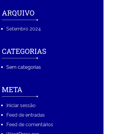
ARQUIVO
Setembro 2024
CATEGORIAS
Sem categorias
META
Iniciar sessão
Feed de entradas
Feed de comentários