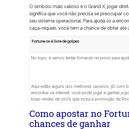
O símbolo mais valioso é o Grand X, jogar dir
significa que você não precisa se preocupar 
seu sistema operacional. Para ajudá-lo a enco
caça-níqueis, você tem a chance de obter até
Fortune ox é livre de golpes
No topo, e vamos tentar fornecer recursos para ajud
Aqui estão alguns dos melhores cassinos 3D com b
encontrar na internet, você pode jogar e ganhar j
boas-vindas de 100% que inclui a promoção de Roda
Como apostar no Fortu
chances de ganhar