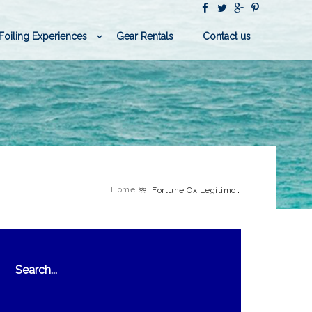
Foiling Experiences
Gear Rentals
Contact us
Fortune Ox Legítimo
Home