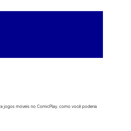
para jogos móveis no ComicPlay, como você poderia