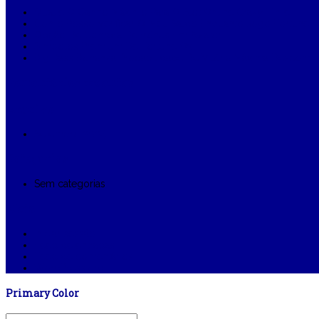
Qual é O Ganho Máximo Para O Slot Online Crazy Time
Como Posso Verificar O Meu Saldo Enquanto Jogo Fortune 
Opção De Compra De Bônus Em Aviator
Símbolos Premium De Fortune Ox
Big Bass Bonanza Probabilidade De Vitória Máxima Desconhe
Comentários recentes
Arquivo
Setembro 2024
Categorias
Sem categorias
Meta
Iniciar sessão
Feed de entradas
Feed de comentários
WordPress.org
Primary Color