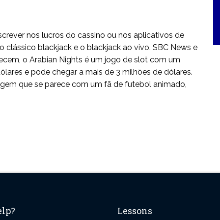
crever nos lucros do cassino ou nos aplicativos de
 o clássico blackjack e o blackjack ao vivo. SBC News e
cem, o Arabian Nights é um jogo de slot com um
lares e pode chegar a mais de 3 milhões de dólares.
agem que se parece com um fã de futebol animado,
elp?
Lessons