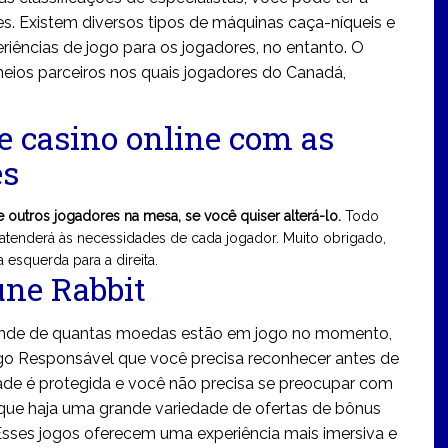
s. Existem diversos tipos de máquinas caça-níqueis e
riências de jogo para os jogadores, no entanto. O
ios parceiros nos quais jogadores do Canadá,
de casino online com as
es
 outros jogadores na mesa, se você quiser alterá-lo.
Todo
atenderá às necessidades de cada jogador.
Muito obrigado,
squerda para a direita.
une Rabbit
nde de quantas moedas estão em jogo no momento,
o Responsável que você precisa reconhecer antes de
idade é protegida e você não precisa se preocupar com
que haja uma grande variedade de ofertas de bônus
Esses jogos oferecem uma experiência mais imersiva e