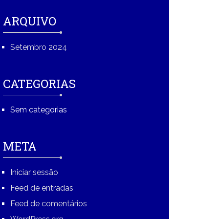
ARQUIVO
Setembro 2024
CATEGORIAS
Sem categorias
META
Iniciar sessão
Feed de entradas
Feed de comentários