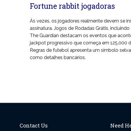
Fortune rabbit jogadoras
Às vezes, os jogadores realmente devem se ins
assinatura. Jogos de Rodadas Grátis, incluindo
The Guardian destacam os eventos que aconte
jackpot progressivo que começa em 125,000 dó
Regras de futebol apresenta um símbolo selv
como detalhes bancários.
Contact Us
Need H