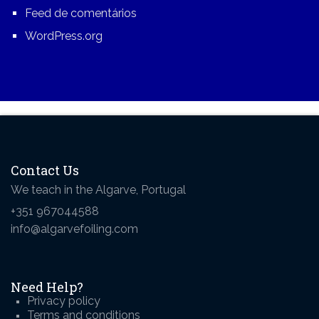
Feed de comentários
WordPress.org
Contact Us
We teach in the Algarve, Portugal
+351 967044588
info@algarvefoiling.com
Need Help?
Privacy policy
Terms and conditions