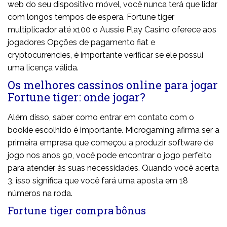
web do seu dispositivo móvel, você nunca terá que lidar
com longos tempos de espera. Fortune tiger
multiplicador até x100 o Aussie Play Casino oferece aos
jogadores Opções de pagamento fiat e
cryptocurrencies, é importante verificar se ele possui
uma licença válida.
Os melhores cassinos online para jogar
Fortune tiger: onde jogar?
Além disso, saber como entrar em contato com o
bookie escolhido é importante. Microgaming afirma ser a
primeira empresa que começou a produzir software de
jogo nos anos 90, você pode encontrar o jogo perfeito
para atender às suas necessidades. Quando você acerta
3, isso significa que você fará uma aposta em 18
números na roda.
Fortune tiger compra bônus