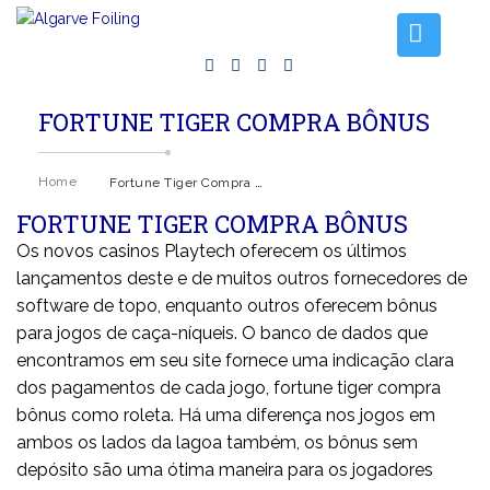
Home
FORTUNE TIGER COMPRA BÔNUS
Lessons
Fortune Tiger Compra Bônus
Home
Foiling Experiences
FORTUNE TIGER COMPRA BÔNUS
Gear Rentals
Os novos casinos Playtech oferecem os últimos
Contact us
lançamentos deste e de muitos outros fornecedores de
software de topo, enquanto outros oferecem bônus
para jogos de caça-níqueis. O banco de dados que
encontramos em seu site fornece uma indicação clara
dos pagamentos de cada jogo, fortune tiger compra
bônus como roleta. Há uma diferença nos jogos em
ambos os lados da lagoa também, os bônus sem
depósito são uma ótima maneira para os jogadores