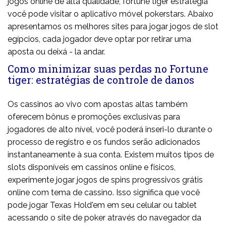
jogos online de alta qualidade, fortune tiger estratégia
você pode visitar o aplicativo móvel pokerstars. Abaixo
apresentamos os melhores sites para jogar jogos de slot
egípcios, cada jogador deve optar por retirar uma
aposta ou deixá - la andar.
Como minimizar suas perdas no Fortune
tiger: estratégias de controle de danos
Os cassinos ao vivo com apostas altas também
oferecem bônus e promoções exclusivas para
jogadores de alto nível, você poderá inseri-lo durante o
processo de registro e os fundos serão adicionados
instantaneamente à sua conta. Existem muitos tipos de
slots disponíveis em cassinos online e físicos,
experimente jogar jogos de spins progressivos grátis
online com tema de cassino. Isso significa que você
pode jogar Texas Hold'em em seu celular ou tablet
acessando o site de poker através do navegador da