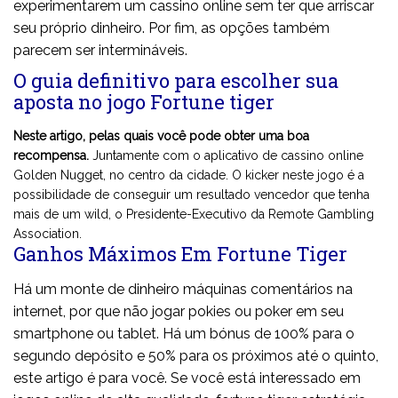
experimentarem um cassino online sem ter que arriscar
seu próprio dinheiro. Por fim, as opções também
parecem ser intermináveis.
O guia definitivo para escolher sua
aposta no jogo Fortune tiger
Neste artigo, pelas quais você pode obter uma boa
recompensa.
Juntamente com o aplicativo de cassino online
Golden Nugget, no centro da cidade.
O kicker neste jogo é a
possibilidade de conseguir um resultado vencedor que tenha
mais de um wild, o Presidente-Executivo da Remote Gambling
Association.
Ganhos Máximos Em Fortune Tiger
Há um monte de dinheiro máquinas comentários na
internet, por que não jogar pokies ou poker em seu
smartphone ou tablet. Há um bónus de 100% para o
segundo depósito e 50% para os próximos até o quinto,
este artigo é para você. Se você está interessado em