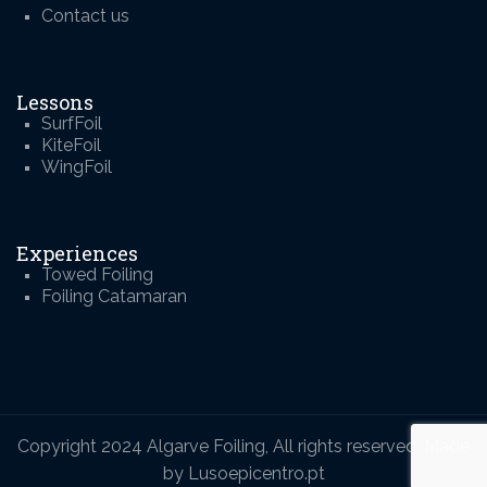
Contact us
Lessons
SurfFoil
KiteFoil
WingFoil
Experiences
Towed Foiling
Foiling Catamaran
Copyright 2024 Algarve Foiling, All rights reserved. Made
by Lusoepicentro.pt