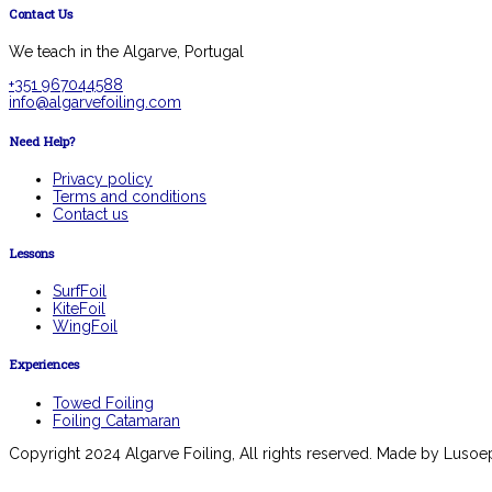
Contact Us
We teach in the Algarve, Portugal
+351 967044588
info@algarvefoiling.com
Need Help?
Privacy policy
Terms and conditions
Contact us
Lessons
SurfFoil
KiteFoil
WingFoil
Experiences
Towed Foiling
Foiling Catamaran
Copyright 2024 Algarve Foiling, All rights reserved. Made by Lusoe