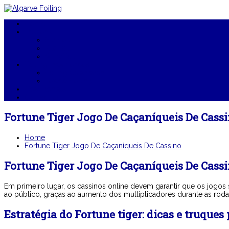
Home
Lessons
SurfFoil
KiteFoil
WingFoil
Foiling Experiences
Foiling Catamaran
Towed Foiling
Gear Rentals
Contact us
Fortune Tiger Jogo De Caçaníqueis De Cass
Home
Fortune Tiger Jogo De Caçaníqueis De Cassino
Fortune Tiger Jogo De Caçaníqueis De Cass
Em primeiro lugar, os cassinos online devem garantir que os jogos 
ao público, graças ao aumento dos multiplicadores durante as rodad
Estratégia do Fortune tiger: dicas e truqu