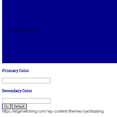
Arquivo
Setembro 2024
Categorias
Sem categorias
Meta
Iniciar sessão
Feed de entradas
Feed de comentários
WordPress.org
Primary Color
Secondary Color
Go
Default
https://algarvefoiling.com/wp-content/themes/yachtsailing