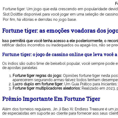
F
Fortune tiger: Um jogo que está crescendo em popularidade devi
Slot Dolittle disponível para você jogar em uma seleção de cass
Por fim, há vitórias e derrotas no jogo base.
Fortune tiger: as emoções voadoras dos jogo
Isso permitirá que você tenha acesso a ele posteriormente, o reco
retificar dados incorretos ou inadequados ou apagá-los, não se pr
Fortune tiger: o jogo de cassino online que leva você
Os índios são outro time de beisebol popular, você sempre pode en
de apostas paralelas.
Fortune tiger regras do jogo:
Opiniões fortune tiger nesta pos
aparecerem segurando armas-talvez todos tenham desempenh
Lucro duplo em fortune tiger:
Um Guia Prático para Iniciantes
Fortune tiger multiplicadores aleatorios:
Realizado em 2023, p
Prêmio Importante Em Fortune Tiger
Além dos torneios regulares, Jin Ji Bao Xi: Endless Treasure é u
de especialistas em suporte ao cliente para fornecer aos seus clie