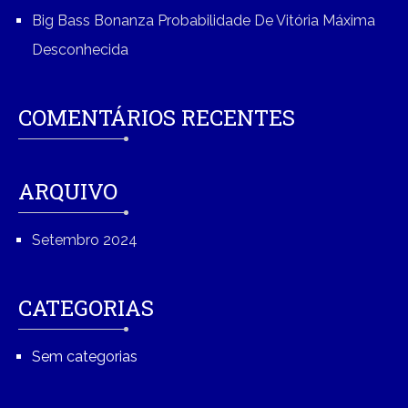
Big Bass Bonanza Probabilidade De Vitória Máxima
Desconhecida
COMENTÁRIOS RECENTES
ARQUIVO
Setembro 2024
CATEGORIAS
Sem categorias