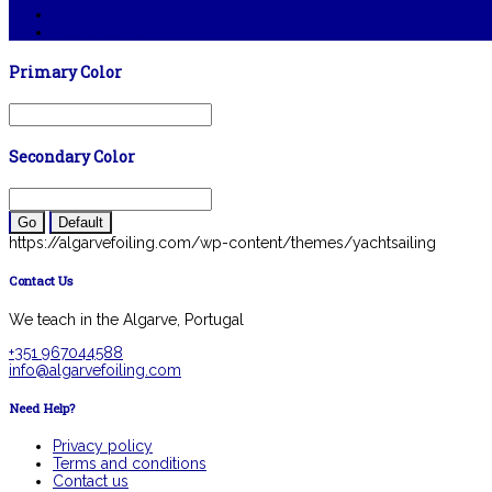
Feed de comentários
WordPress.org
Primary Color
Secondary Color
Go
Default
https://algarvefoiling.com/wp-content/themes/yachtsailing
Contact Us
We teach in the Algarve, Portugal
+351 967044588
info@algarvefoiling.com
Need Help?
Privacy policy
Terms and conditions
Contact us