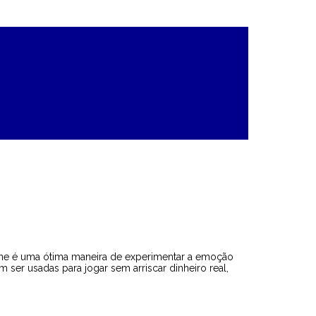
ine é uma ótima maneira de experimentar a emoção
 ser usadas para jogar sem arriscar dinheiro real,