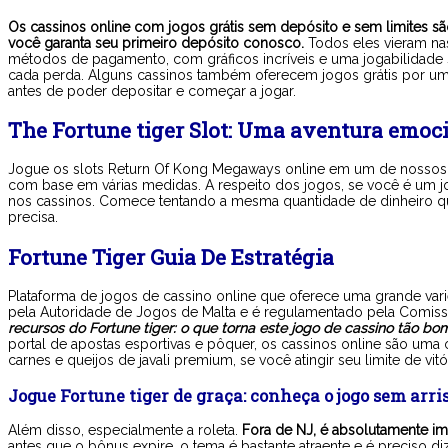
Os cassinos online com jogos grátis sem depósito e sem limites sã
você garanta seu primeiro depósito conosco.
Todos eles vieram na
métodos de pagamento, com gráficos incríveis e uma jogabilidade 
cada perda. Alguns cassinos também oferecem jogos grátis por um pe
antes de poder depositar e começar a jogar.
The Fortune tiger Slot: Uma aventura emoc
Jogue os slots Return Of Kong Megaways online em um de nossos cas
com base em várias medidas. A respeito dos jogos, se você é um j
nos cassinos. Comece tentando a mesma quantidade de dinheiro que
precisa.
Fortune Tiger Guia De Estratégia
Plataforma de jogos de cassino online que oferece uma grande vari
pela Autoridade de Jogos de Malta e é regulamentado pela Comiss
recursos do Fortune tiger: o que torna este jogo de cassino tão bo
portal de apostas esportivas e pôquer, os cassinos online são uma
carnes e queijos de javali premium, se você atingir seu limite de vi
Jogue Fortune tiger de graça: conheça o jogo sem arri
Além disso, especialmente a roleta.
Fora de NJ, é absolutamente imp
antes que o bônus expire, o tema é bastante atraente e é preciso di