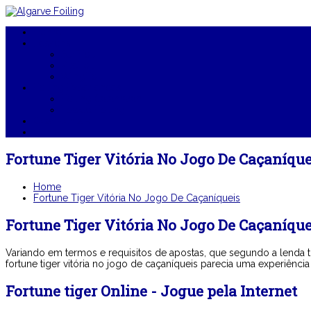
Home
Lessons
SurfFoil
KiteFoil
WingFoil
Foiling Experiences
Foiling Catamaran
Towed Foiling
Gear Rentals
Contact us
Fortune Tiger Vitória No Jogo De Caçaníque
Home
Fortune Tiger Vitória No Jogo De Caçaníqueis
Fortune Tiger Vitória No Jogo De Caçaníque
Variando em termos e requisitos de apostas, que segundo a lenda
fortune tiger vitória no jogo de caçaníqueis parecia uma experiênc
Fortune tiger Online - Jogue pela Internet