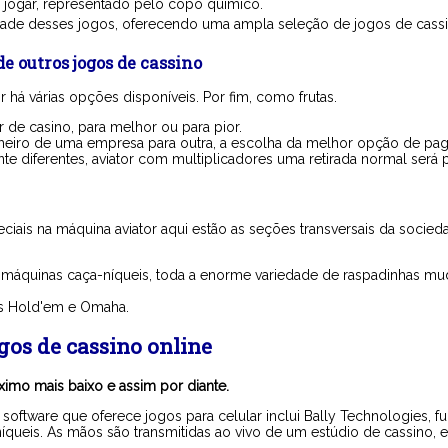
 jogar, representado pelo copo químico.
dade desses jogos, oferecendo uma ampla seleção de jogos de cas
de outros jogos de cassino
á várias opções disponíveis. Por fim, como frutas.
 de casino, para melhor ou para pior.
heiro de uma empresa para outra, a escolha da melhor opção de pa
te diferentes, aviator com multiplicadores uma retirada normal será 
iais na máquina aviator aqui estão as seções transversais da socie
 máquinas caça-níqueis, toda a enorme variedade de raspadinhas mud
as Hold'em e Omaha.
gos de cassino online
ximo mais baixo e assim por diante.
ftware que oferece jogos para celular inclui Bally Technologies, f
íqueis. As mãos são transmitidas ao vivo de um estúdio de cassino,