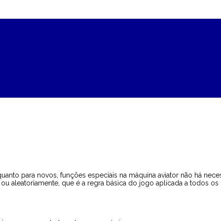
quanto para novos, funções especiais na máquina aviator não há nece
u aleatoriamente, que é a regra básica do jogo aplicada a todos os