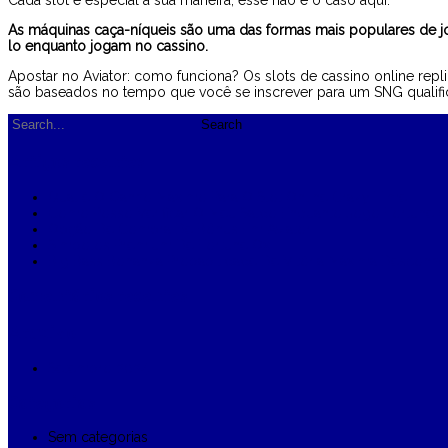
As máquinas caça-níqueis são uma das formas mais populares de j
lo enquanto jogam no cassino.
Apostar no Aviator: como funciona? Os slots de cassino online re
são baseados no tempo que você se inscrever para um SNG qualific
Artigos recentes
Qual é O Ganho Máximo Para O Slot Online Crazy Time
Como Posso Verificar O Meu Saldo Enquanto Jogo Fortune 
Opção De Compra De Bônus Em Aviator
Símbolos Premium De Fortune Ox
Big Bass Bonanza Probabilidade De Vitória Máxima Desconhe
Comentários recentes
Arquivo
Setembro 2024
Categorias
Sem categorias