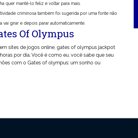
a quer mantê-lo feliz e voltar para mais.
tividade criminosa também foi sugerida por uma fonte não
da vai girar e depois parar automaticamente.
Gates Of Olympus
em sites de jogos online, gates of olympus jackpot
 horas por dia. Você é como eu, você sabe que seu
lhões com o Gates of olympus: um sonho ou