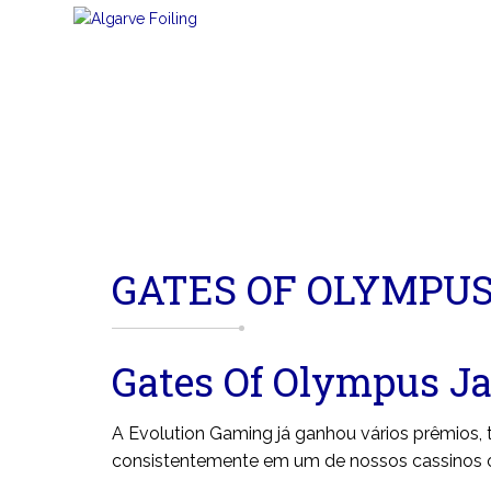
GATES OF OLYMPU
Gates Of Olympus J
A Evolution Gaming já ganhou vários prêmios,
consistentemente em um de nossos cassinos o