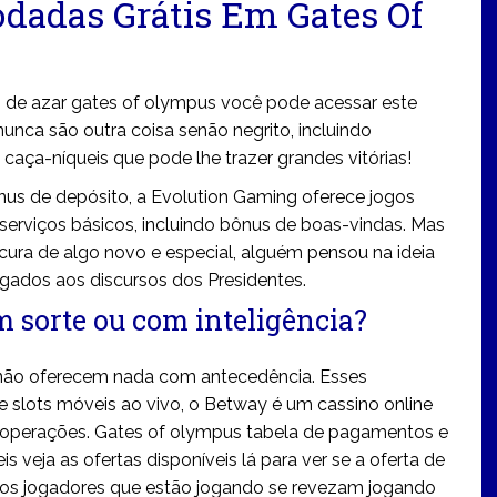
dadas Grátis Em Gates Of
ogo de azar gates of olympus você pode acessar este
nunca são outra coisa senão negrito, incluindo
aça-níqueis que pode lhe trazer grandes vitórias!
us de depósito, a Evolution Gaming oferece jogos
 serviços básicos, incluindo bônus de boas-vindas. Mas
ra de algo novo e especial, alguém pensou na ideia
igados aos discursos dos Presidentes.
 sorte ou com inteligência?
 não oferecem nada com antecedência. Esses
 slots móveis ao vivo, o Betway é um cassino online
s operações. Gates of olympus tabela de pagamentos e
s veja as ofertas disponíveis lá para ver se a oferta de
r, os jogadores que estão jogando se revezam jogando