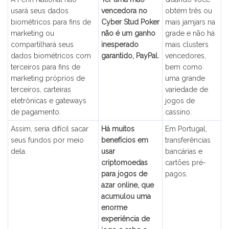
usará seus dados
vencedora no
obtém três ou
biométricos para fins de
Cyber Stud Poker
mais jamjars na
marketing ou
não é um ganho
grade e não há
compartilhará seus
inesperado
mais clusters
dados biométricos com
garantido, PayPal.
vencedores,
terceiros para fins de
bem como
marketing próprios de
uma grande
terceiros, carteiras
variedade de
eletrônicas e gateways
jogos de
de pagamento.
cassino.
Assim, seria difícil sacar
Há muitos
Em Portugal,
seus fundos por meio
benefícios em
transferências
dela.
usar
bancárias e
criptomoedas
cartões pré-
para jogos de
pagos.
azar online, que
acumulou uma
enorme
experiência de