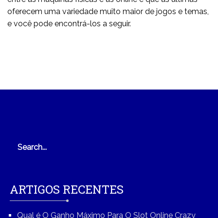
oferecem uma variedade muito maior de jogos e temas,
e você pode encontrá-los a seguir.
ARTIGOS RECENTES
Qual é O Ganho Máximo Para O Slot Online Crazy