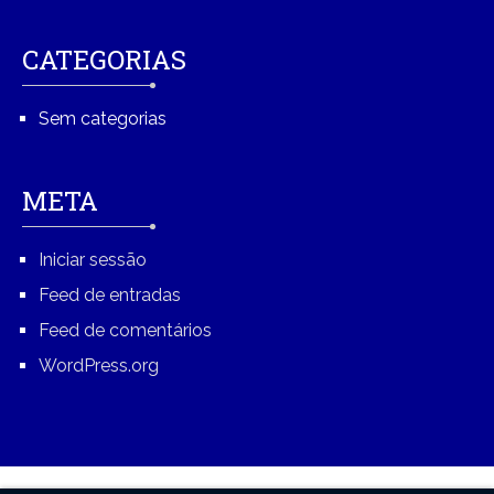
CATEGORIAS
Sem categorias
META
Iniciar sessão
Feed de entradas
Feed de comentários
WordPress.org