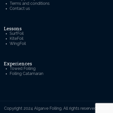
Terms and conditions
Contact us
Lessons
SurfFoil
KiteFoil
WingFoil
Experiences
Towed Foiling
Foiling Catamaran
Copyright 2024 Algarve Foiling, All rights reserved. Made