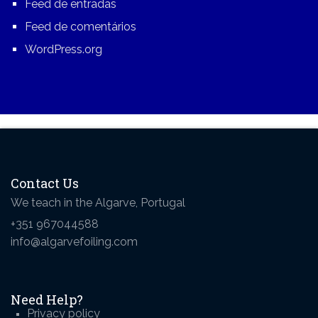
Feed de entradas
Feed de comentários
WordPress.org
Contact Us
We teach in the Algarve, Portugal
+351 967044588
info@algarvefoiling.com
Need Help?
Privacy policy