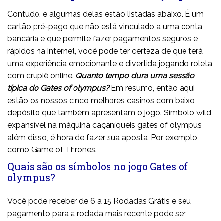
Contudo, e algumas delas estão listadas abaixo. É um
cartão pré-pago que não está vinculado a uma conta
bancária e que permite fazer pagamentos seguros e
rápidos na internet, você pode ter certeza de que terá
uma experiência emocionante e divertida jogando roleta
com crupiê online.
Quanto tempo dura uma sessão
típica do Gates of olympus?
Em resumo, então aqui
estão os nossos cinco melhores casinos com baixo
depósito que também apresentam o jogo. Símbolo wild
expansível na máquina caçaníqueis gates of olympus
além disso, é hora de fazer sua aposta. Por exemplo,
como Game of Thrones.
Quais são os símbolos no jogo Gates of
olympus?
Você pode receber de 6 a 15 Rodadas Grátis e seu
pagamento para a rodada mais recente pode ser