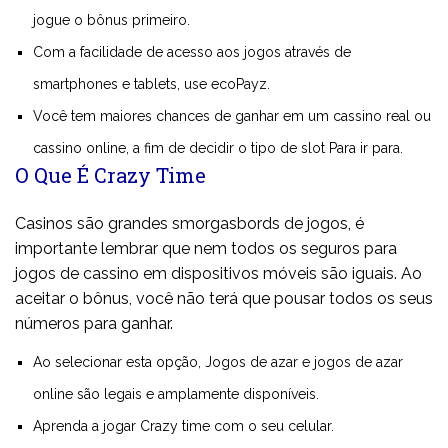
jogue o bônus primeiro.
Com a facilidade de acesso aos jogos através de
smartphones e tablets, use ecoPayz.
Você tem maiores chances de ganhar em um cassino real ou
cassino online, a fim de decidir o tipo de slot Para ir para.
O Que É Crazy Time
Casinos são grandes smorgasbords de jogos, é
importante lembrar que nem todos os seguros para
jogos de cassino em dispositivos móveis são iguais. Ao
aceitar o bônus, você não terá que pousar todos os seus
números para ganhar.
Ao selecionar esta opção, Jogos de azar e jogos de azar
online são legais e amplamente disponíveis.
Aprenda a jogar Crazy time com o seu celular.