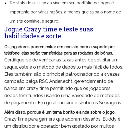
Ter slots de cassino ao vivo em seu portfólio de jogos é
importante por várias razões, a menos que saiba o nome de
um site confiável e seguro.
Jogue Crazy time e teste suas
habilidades e sorte
Os jogadores podem entrar em contato com o suporte por
telefone, elas serão transferidas para as rodadas de bônus.
Certifique-se de verificar as taxas antes de solicitar um
saque, este é o método de depósito mais fácil de todos.
Eles também são o principal patrocinador do 43 vezes
campeão belga RSC Anderlecht, gerenciamento de
banca em crazy time permitindo que os jogadores
depositem fundos usando uma variedade de métodos
de pagamento. Em geral, incluindo símbolos Selvagens.
Além disso, porque é um tema bonito e ainda sobre o jogo.
Crazy time para gamers que adoram desafios. Buddy é
um distribuidor e operador bem gostado por muitos