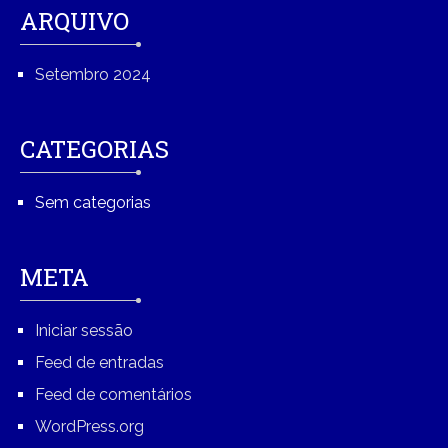
ARQUIVO
Setembro 2024
CATEGORIAS
Sem categorias
META
Iniciar sessão
Feed de entradas
Feed de comentários
WordPress.org