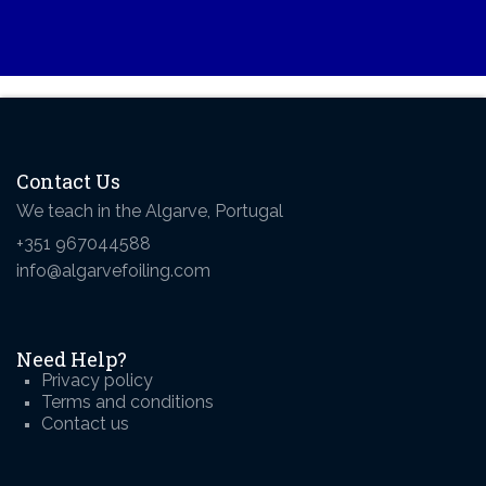
Contact Us
We teach in the Algarve, Portugal
+351 967044588
info@algarvefoiling.com
Need Help?
Privacy policy
Terms and conditions
Contact us