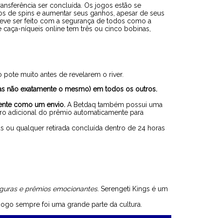
ransferência ser concluída. Os jogos estão se
os de spins e aumentar seus ganhos, apesar de seus
deve ser feito com a segurança de todos como a
e caça-níqueis online tem três ou cinco bobinas,
 pote muito antes de revelarem o river.
mas não exatamente o mesmo) em todos os outros.
amente como um envio.
A Betdaq também possui uma
iro adicional do prêmio automaticamente para
us ou qualquer retirada concluída dentro de 24 horas
eguras e prêmios emocionantes.
Serengeti Kings é um
jogo sempre foi uma grande parte da cultura.