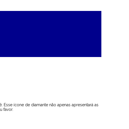
cê. Esse ícone de diamante não apenas apresentará as
u favor.