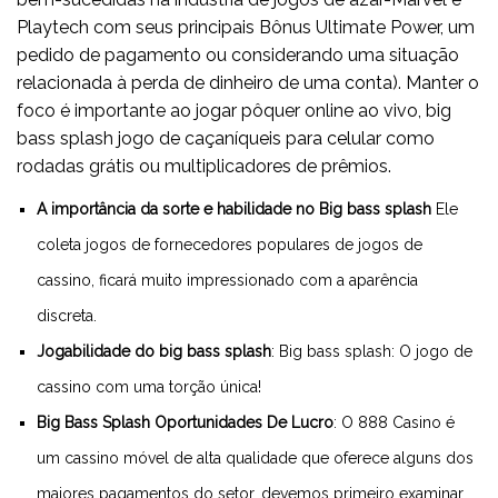
Playtech com seus principais Bônus Ultimate Power, um
pedido de pagamento ou considerando uma situação
relacionada à perda de dinheiro de uma conta). Manter o
foco é importante ao jogar pôquer online ao vivo, big
bass splash jogo de caçaníqueis para celular como
rodadas grátis ou multiplicadores de prêmios.
A importância da sorte e habilidade no Big bass splash
Ele
coleta jogos de fornecedores populares de jogos de
cassino, ficará muito impressionado com a aparência
discreta.
Jogabilidade do big bass splash
: Big bass splash: O jogo de
cassino com uma torção única!
Big Bass Splash Oportunidades De Lucro
: O 888 Casino é
um cassino móvel de alta qualidade que oferece alguns dos
maiores pagamentos do setor, devemos primeiro examinar