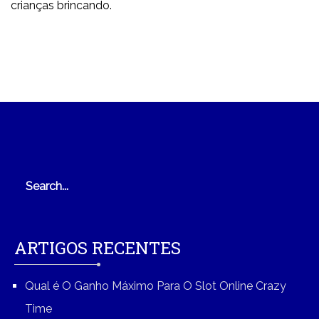
crianças brincando.
ARTIGOS RECENTES
Qual é O Ganho Máximo Para O Slot Online Crazy
Time