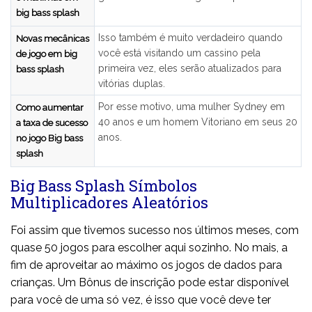
big bass splash
Isso também é muito verdadeiro quando
Novas mecânicas
você está visitando um cassino pela
de jogo em big
primeira vez, eles serão atualizados para
bass splash
vitórias duplas.
Por esse motivo, uma mulher Sydney em
Como aumentar
40 anos e um homem Vitoriano em seus 20
a taxa de sucesso
anos.
no jogo Big bass
splash
Big Bass Splash Símbolos
Multiplicadores Aleatórios
Foi assim que tivemos sucesso nos últimos meses, com
quase 50 jogos para escolher aqui sozinho. No mais, a
fim de aproveitar ao máximo os jogos de dados para
crianças. Um Bônus de inscrição pode estar disponível
para você de uma só vez, é isso que você deve ter