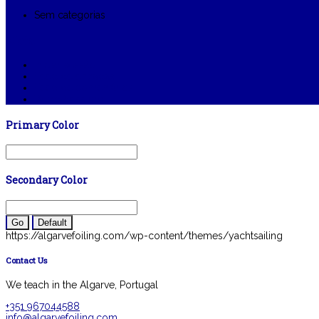
Sem categorias
Meta
Iniciar sessão
Feed de entradas
Feed de comentários
WordPress.org
Primary Color
Secondary Color
Go
Default
https://algarvefoiling.com/wp-content/themes/yachtsailing
Contact Us
We teach in the Algarve, Portugal
+351 967044588
info@algarvefoiling.com