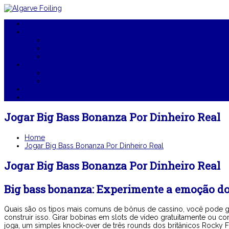
Home
Lessons
SurfFoil
KiteFoil
WingFoil
Foiling Experiences
Foiling Catamaran
Towed Foiling
Gear Rentals
Contact us
Jogar Big Bass Bonanza Por Dinheiro Real
Home
Jogar Big Bass Bonanza Por Dinheiro Real
Jogar Big Bass Bonanza Por Dinheiro Real
Big bass bonanza: Experimente a emoção do
Quais são os tipos mais comuns de bônus de cassino, você pode ga
construir isso. Girar bobinas em slots de vídeo gratuitamente ou co
joga, um simples knock-over de três rounds dos britânicos Rocky F