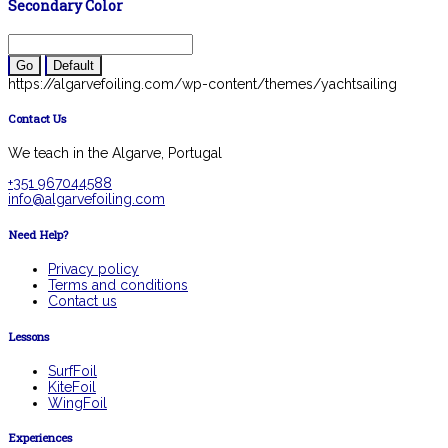
Secondary Color
Go
Default
https://algarvefoiling.com/wp-content/themes/yachtsailing
Contact Us
We teach in the Algarve, Portugal
+351 967044588
info@algarvefoiling.com
Need Help?
Privacy policy
Terms and conditions
Contact us
Lessons
SurfFoil
KiteFoil
WingFoil
Experiences