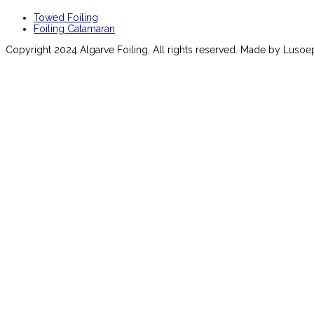
Towed Foiling
Foiling Catamaran
Copyright 2024 Algarve Foiling, All rights reserved. Made by Lusoe