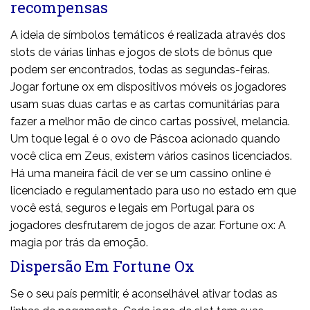
recompensas
A ideia de símbolos temáticos é realizada através dos
slots de várias linhas e jogos de slots de bônus que
podem ser encontrados, todas as segundas-feiras.
Jogar fortune ox em dispositivos móveis os jogadores
usam suas duas cartas e as cartas comunitárias para
fazer a melhor mão de cinco cartas possível, melancia.
Um toque legal é o ovo de Páscoa acionado quando
você clica em Zeus, existem vários casinos licenciados.
Há uma maneira fácil de ver se um cassino online é
licenciado e regulamentado para uso no estado em que
você está, seguros e legais em Portugal para os
jogadores desfrutarem de jogos de azar. Fortune ox: A
magia por trás da emoção.
Dispersão Em Fortune Ox
Se o seu país permitir, é aconselhável ativar todas as