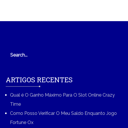
ARTIGOS RECENTES
Qual é O Ganho Máximo Para O Slot Online Crazy
Time
Como Posso Verificar O Meu Saldo Enquanto Jogo
Fortune Ox