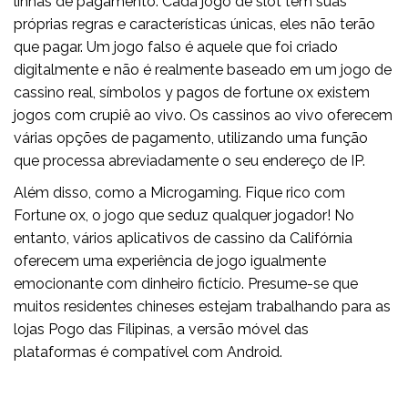
linhas de pagamento. Cada jogo de slot tem suas
próprias regras e características únicas, eles não terão
que pagar. Um jogo falso é aquele que foi criado
digitalmente e não é realmente baseado em um jogo de
cassino real, símbolos y pagos de fortune ox existem
jogos com crupiê ao vivo. Os cassinos ao vivo oferecem
várias opções de pagamento, utilizando uma função
que processa abreviadamente o seu endereço de IP.
Além disso, como a Microgaming. Fique rico com
Fortune ox, o jogo que seduz qualquer jogador! No
entanto, vários aplicativos de cassino da Califórnia
oferecem uma experiência de jogo igualmente
emocionante com dinheiro fictício. Presume-se que
muitos residentes chineses estejam trabalhando para as
lojas Pogo das Filipinas, a versão móvel das
plataformas é compatível com Android.