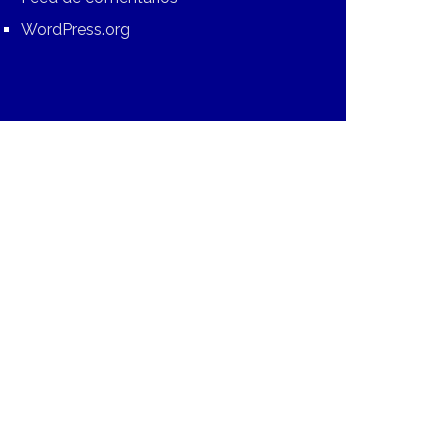
WordPress.org