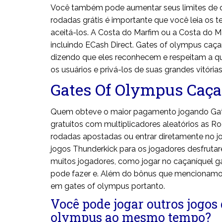
Você também pode aumentar seus limites de de
rodadas grátis é importante que você leia os 
aceitá-los. A Costa do Marfim ou a Costa do M
incluindo ECash Direct. Gates of olympus caç
dizendo que eles reconhecem e respeitam a qu
os usuários e privá-los de suas grandes vitórias
Gates Of Olympus Caça
Quem obteve o maior pagamento jogando Gate
gratuitos com multiplicadores aleatórios as 
rodadas apostadas ou entrar diretamente no jo
jogos Thunderkick para os jogadores desfrutare
muitos jogadores, como jogar no caçaníquel g
pode fazer e. Além do bônus que mencionamo
em gates of olympus portanto.
Você pode jogar outros jogos 
olympus ao mesmo tempo?