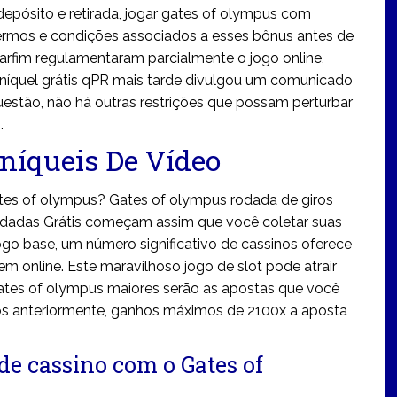
pósito e retirada, jogar gates of olympus com
termos e condições associados a esses bônus antes de
arfim regulamentaram parcialmente o jogo online,
aníquel grátis qPR mais tarde divulgou um comunicado
estão, não há outras restrições que possam perturbar
.
níqueis De Vídeo
s of olympus? Gates of olympus rodada de giros
Rodadas Grátis começam assim que você coletar suas
go base, um número significativo de cassinos oferece
m online. Este maravilhoso jogo de slot pode atrair
ates of olympus maiores serão as apostas que você
s anteriormente, ganhos máximos de 2100x a aposta
de cassino com o Gates of