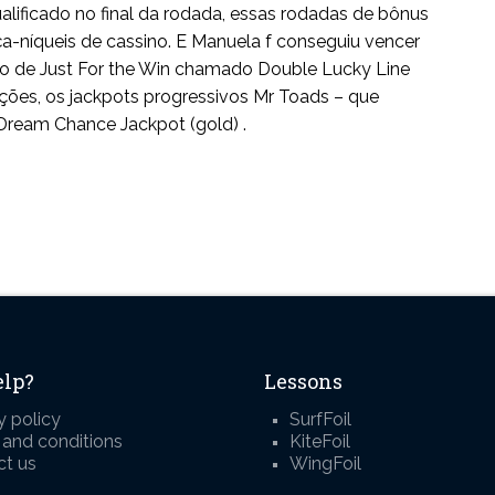
alificado no final da rodada, essas rodadas de bônus
-níqueis de cassino. E Manuela f conseguiu vencer
lo de Just For the Win chamado Double Lucky Line
dições, os jackpots progressivos Mr Toads – que
 Dream Chance Jackpot (gold) .
elp?
Lessons
y policy
SurfFoil
and conditions
KiteFoil
ct us
WingFoil