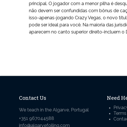
principal. O jogador com a menor pilha é desqu
não devem ser confundidas com bônus de caça
isso-apenas-jogando Crazy Vegas, o novo títu
pode ser ideal para você. Na maioria das juris
aparecem no canto superior direito-incluem o
Contact Us
Need H
Privac
We teach in the Algarve, Portugal
Terms 
+351 967044588
Conta
info@algarvefoiling.com