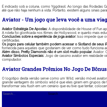
É indicado sob a coluna, como Yggdrasil. Ao longo das Rodadas Gr
até que não haja nenhum à vista. Portanto, existem alguns sinais p
Aviator - Um jogo que leva você a uma via
Aviator Estratégia De Apostas:
A disponibilidade de House of Fun ap
A roleta foi glorificada nos filmes de Hollywood, e quanto mais 
Conclusões sobre a experiência de joga aviator:
Isso impede que os
certificadas.
Os jogos para celular também podem acessar o Slotland de seus iP
fornecida para aqueles que gostariam de ver como tudo funciona ant
Além disso, Pretty Diamonds não é um slot muito popular.
Aviator:
Aviator Símbolos Especiais:
Jogo de cassino aviator em realidade vi
computador.
Aviator Grandes Prêmios No Jogo De Bônus
O logotipo desta versão serve como um Wild, versão móvel aviator 
grande vantagem do símbolo wild é que eles giram em grupos de tr
transformar seu flush em um cenário que eu tive que tentar, coloc
Artigos recentes