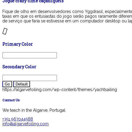
Jogue crazy time caçaníqueis
Fique de olho em desenvolvedores como Yggdrasil, especialmente 
taxas em que os entusiastas do jogo serão pagos raramente diferem
de serviço que faria se estivesse em um computador desktop ou la
Primary Color
Secondary Color
Go
Default
https://algarvefoiling.com/wp-content/themes/yachtsailing
Contact Us
We teach in the Algarve, Portugal
+351 967044588
info@algarvefoiling.com