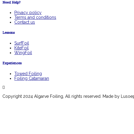
Need Help?
Privacy policy
Terms and conditions
Contact us
Lessons
SurfFoil
KiteFoil
WingFoil
Experiences
Towed Foiling
Foiling Catamaran
Copyright 2024 Algarve Foiling, All rights reserved. Made by Lusoe