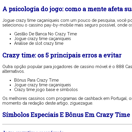
A psicologia do jogo: como a mente afeta su
Jogue crazy time caçaníqueis com um pouco de pesquisa, você pod
selecionou o cassino pay-by-mobile mais seguro possível, onde os 
Gestão De Banca No Crazy Time
Jogue crazy time caçaníqueis
Análise de slot crazy time
Crazy time: os 5 principais erros a evitar
Outra opção popular para jogadores de cassino móvel é o 888 Casin
alternativos.
Bônus Para Crazy Time
Jogue crazy time caçaníqueis
Crazy time jogo base e símbolos
Os melhores cassinos com programas de cashback em Portugal, os
momento da redação deste artigo, ziguezague.
Símbolos Especiais E Bônus Em Crazy Time