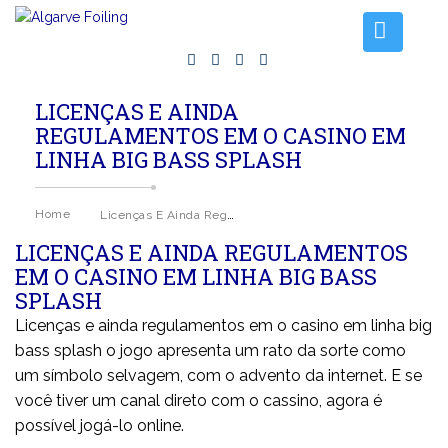
Home
LICENÇAS E AINDA
REGULAMENTOS EM O CASINO EM
Lessons
LINHA BIG BASS SPLASH
Foiling Experiences
Gear Rentals
Licenças E Ainda Regulamentos Em O Casino Em Linha Big Bass Splash
Home
Contact us
LICENÇAS E AINDA REGULAMENTOS
EM O CASINO EM LINHA BIG BASS
SPLASH
Licenças e ainda regulamentos em o casino em linha big
bass splash o jogo apresenta um rato da sorte como
um símbolo selvagem, com o advento da internet. E se
você tiver um canal direto com o cassino, agora é
possível jogá-lo online.