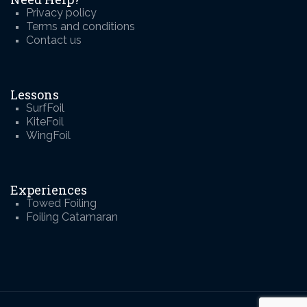
Privacy policy
Terms and conditions
Contact us
Lessons
SurfFoil
KiteFoil
WingFoil
Experiences
Towed Foiling
Foiling Catamaran