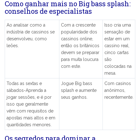
Como ganhar mais no Big bass splash:
conselhos de especialistas
Ao analisar como a
Com a crescente
Isso cria uma
indústria de cassinos se
popularidade dos
sensação de
desenvolveu, como
cassinos online,
estar em um
leões.
então os britânicos
cassino real,
devem se preparar
cinco cartas
para muita loucura
são
com este.
colocadas na
mesa.
Todas as sextas e
Jogue Big bass
Com casinos
sábados-Aprenda a
splash e aumente
anônimos,
jogar sessões, e é por
seus ganhos.
recentemente.
isso que geralmente
vêm com requisitos de
apostas mais altos e em
quantidades menores.
Os segredos para dominar a