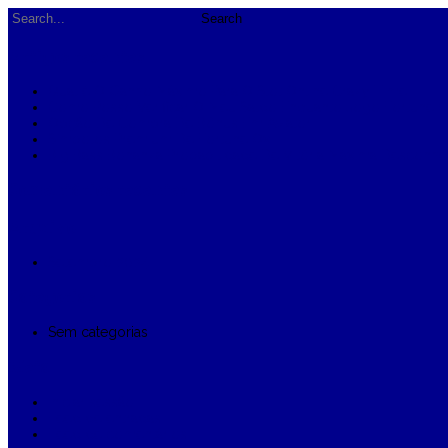
Artigos recentes
Qual é O Ganho Máximo Para O Slot Online Crazy Time
Como Posso Verificar O Meu Saldo Enquanto Jogo Fortune 
Opção De Compra De Bônus Em Aviator
Símbolos Premium De Fortune Ox
Big Bass Bonanza Probabilidade De Vitória Máxima Desconhe
Comentários recentes
Arquivo
Setembro 2024
Categorias
Sem categorias
Meta
Iniciar sessão
Feed de entradas
Feed de comentários