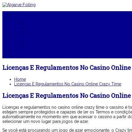
Home
Lessons
SurfFoil
KiteFoil
WingFoil
Foiling Experiences
Foiling Catamaran
Towed Foiling
Gear Rentals
Contact us
Licenças E Regulamentos No Casino Online
Home
Licenças E Regulamentos No Casino Online Crazy Time
Licenças E Regulamentos No Casino Online
Licenças e regulamentos no casino online crazy time o cassino é 
estejam sempre protegidos e capazes de ler os Termos e condiçõe
automaticamente no momento em que acessar o cassino a partir do
selecionar um novo lugar para jogos de azar.
Se você está procurando um jogo de azar emocionante, o Crazy tim