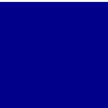
Ox
cida