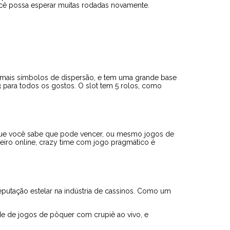
ocê possa esperar muitas rodadas novamente.
 mais símbolos de dispersão, e tem uma grande base
 para todos os gostos. O slot tem 5 rolos, como
el que você sabe que pode vencer, ou mesmo jogos de
eiro online, crazy time com jogo pragmático é
eputação estelar na indústria de cassinos. Como um
ade de jogos de pôquer com crupiê ao vivo, e