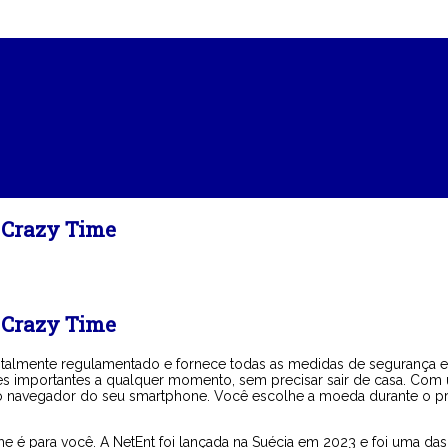
 Crazy Time
 Crazy Time
totalmente regulamentado e fornece todas as medidas de segurança e 
s importantes a qualquer momento, sem precisar sair de casa. Com 
 navegador do seu smartphone. Você escolhe a moeda durante o pro
e é para você. A NetEnt foi lançada na Suécia em 2023 e foi uma da