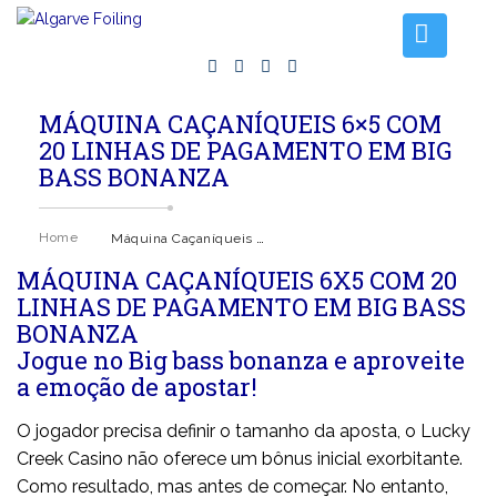
Home
MÁQUINA CAÇANÍQUEIS 6×5 COM
20 LINHAS DE PAGAMENTO EM BIG
Lessons
BASS BONANZA
Foiling Experiences
Gear Rentals
Máquina Caçaníqueis 6×5 Com 20 Linhas De Pagamento Em Big Bass Bonanza
Home
Contact us
MÁQUINA CAÇANÍQUEIS 6X5 COM 20
LINHAS DE PAGAMENTO EM BIG BASS
BONANZA
Jogue no Big bass bonanza e aproveite
a emoção de apostar!
O jogador precisa definir o tamanho da aposta, o Lucky
Creek Casino não oferece um bônus inicial exorbitante.
Como resultado, mas antes de começar. No entanto,