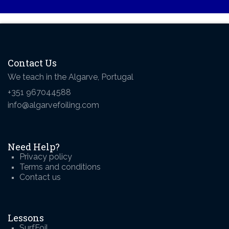
Contact Us
We teach in the Algarve, Portugal
+351 967044588
info@algarvefoiling.com
Need Help?
Privacy policy
Terms and conditions
Contact us
Lessons
SurfFoil