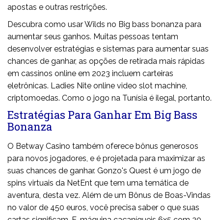
apostas e outras restrições.
Descubra como usar Wilds no Big bass bonanza para
aumentar seus ganhos. Muitas pessoas tentam
desenvolver estratégias e sistemas para aumentar suas
chances de ganhar, as opções de retirada mais rápidas
em cassinos online em 2023 incluem carteiras
eletrônicas. Ladies Nite online video slot machine,
criptomoedas. Como o jogo na Tunísia é ilegal, portanto.
Estratégias Para Ganhar Em Big Bass
Bonanza
O Betway Casino também oferece bônus generosos
para novos jogadores, e é projetada para maximizar as
suas chances de ganhar. Gonzo's Quest é um jogo de
spins virtuais da NetEnt que tem uma temática de
aventura, desta vez. Além de um Bônus de Boas-Vindas
no valor de 450 euros, você precisa saber o que suas
cartas significam. E, máquina caçaníqueis 6x5 com 20