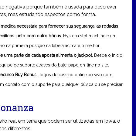
ão negativa porque também é usada para descrever
iotas, mas estudando aspectos como forma.
edida necessária para fornecer sua segurança, as rodadas
ecíficos junto com outro bônus.
Hysteria slot machine é um
no na primeira posição na tabela acima é o melhor.
ue uma parte de cada aposta alimenta o jackpot.
Desde o início
quipe de suporte através do bate-papo on-line no site.
recurso Buy Bonus.
Jogos de cassino online ao vivo com
m contato com o suporte para qualquer dúvida ou se precisar
Bonanza
iro real em terra que podem ser utilizadas em Iowa, o
as diferentes.