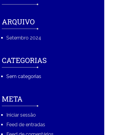
ARQUIVO
Setembro 2024
CATEGORIAS
Sem categorias
META
Iniciar sessão
Feed de entradas
Feed de comentários