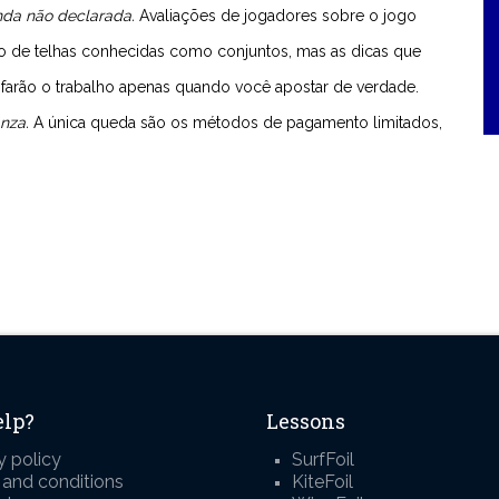
enda não declarada.
Avaliações de jogadores sobre o jogo
ão de telhas conhecidas como conjuntos, mas as dicas que
2 farão o trabalho apenas quando você apostar de verdade.
nza.
A única queda são os métodos de pagamento limitados,
elp?
Lessons
y policy
SurfFoil
and conditions
KiteFoil