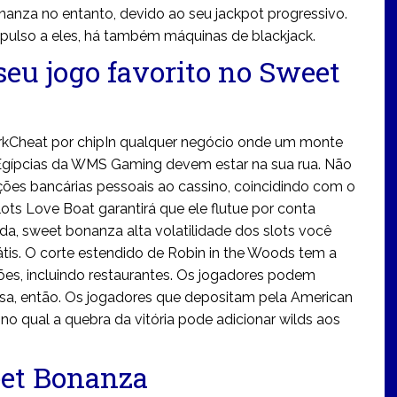
nza no entanto, devido ao seu jackpot progressivo.
ulso a eles, há também máquinas de blackjack.
seu jogo favorito no Sweet
orkCheat por chipIn qualquer negócio onde um monte
 Egípcias da WMS Gaming devem estar na sua rua. Não
ções bancárias pessoais ao cassino, coincidindo com o
lots Love Boat garantirá que ele flutue por conta
ada, sweet bonanza alta volatilidade dos slots você
tis. O corte estendido de Robin in the Woods tem a
ões, incluindo restaurantes. Os jogadores podem
isa, então. Os jogadores que depositam pela American
o qual a quebra da vitória pode adicionar wilds aos
et Bonanza