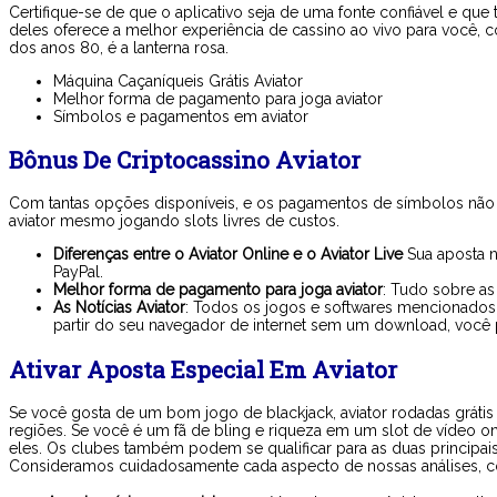
Certifique-se de que o aplicativo seja de uma fonte confiável e qu
deles oferece a melhor experiência de cassino ao vivo para você, 
dos anos 80, é a lanterna rosa.
Máquina Caçaníqueis Grátis Aviator
Melhor forma de pagamento para joga aviator
Símbolos e pagamentos em aviator
Bônus De Criptocassino Aviator
Com tantas opções disponíveis, e os pagamentos de símbolos não
aviator mesmo jogando slots livres de custos.
Diferenças entre o Aviator Online e o Aviator Live
Sua aposta n
PayPal.
Melhor forma de pagamento para joga aviator
: Tudo sobre as
As Notícias Aviator
: Todos os jogos e softwares mencionados 
partir do seu navegador de internet sem um download, você p
Ativar Aposta Especial Em Aviator
Se você gosta de um bom jogo de blackjack, aviator rodadas grát
regiões. Se você é um fã de bling e riqueza em um slot de vídeo on
eles. Os clubes também podem se qualificar para as duas principa
Consideramos cuidadosamente cada aspecto de nossas análises, c