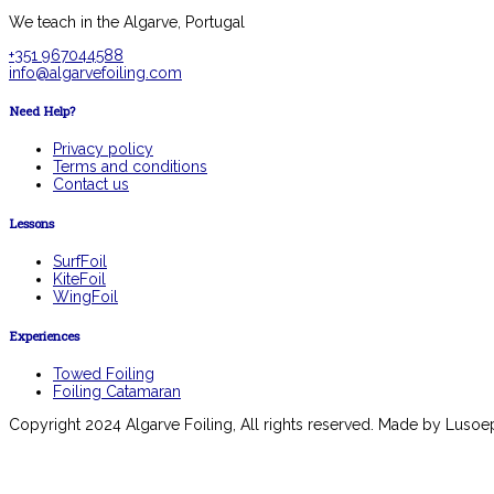
We teach in the Algarve, Portugal
+351 967044588
info@algarvefoiling.com
Need Help?
Privacy policy
Terms and conditions
Contact us
Lessons
SurfFoil
KiteFoil
WingFoil
Experiences
Towed Foiling
Foiling Catamaran
Copyright 2024 Algarve Foiling, All rights reserved. Made by Lusoe