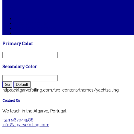
Meta
Iniciar sessão
Feed de entradas
Feed de comentários
WordPress.org
Primary Color
Secondary Color
Go
Default
https://algarvefoiling.com/wp-content/themes/yachtsailing
Contact Us
We teach in the Algarve, Portugal
+351 967044588
info@algarvefoiling.com