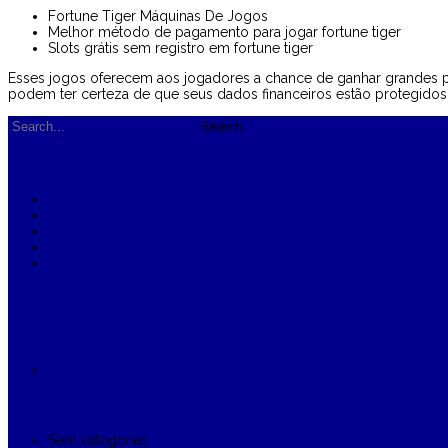
Fortune Tiger Máquinas De Jogos
Melhor método de pagamento para jogar fortune tiger
Slots grátis sem registro em fortune tiger
Esses jogos oferecem aos jogadores a chance de ganhar grandes p
podem ter certeza de que seus dados financeiros estão protegidos 
Artigos recentes
Qual é O Ganho Máximo Para O Slot Online Crazy Time
Como Posso Verificar O Meu Saldo Enquanto Jogo Fortune 
Opção De Compra De Bônus Em Aviator
Símbolos Premium De Fortune Ox
Big Bass Bonanza Probabilidade De Vitória Máxima Desconhe
Comentários recentes
Arquivo
Setembro 2024
Categorias
Sem categorias