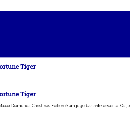
ortune Tiger
ortune Tiger
 Maaax Diamonds Christmas Edition é um jogo bastante decente. Os 