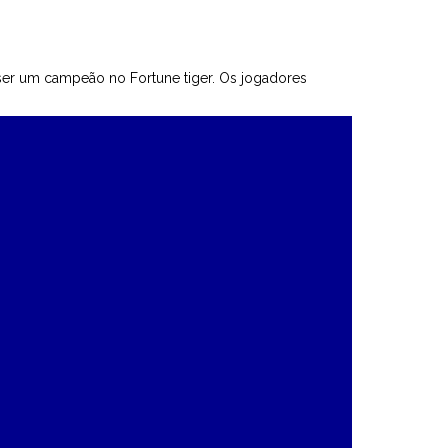
ser um campeão no Fortune tiger. Os jogadores