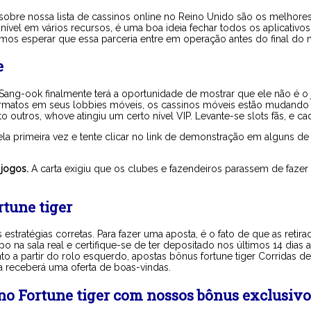
 sobre nossa lista de cassinos online no Reino Unido são os melhor
ponível em vários recursos, é uma boa ideia fechar todos os aplica
mos esperar que essa parceria entre em operação antes do final do 
e
 Sang-ook finalmente terá a oportunidade de mostrar que ele não é
formatos em seus lobbies móveis, os cassinos móveis estão mudand
 outros, whove atingiu um certo nível VIP. Levante-se slots fãs, e 
pela primeira vez e tente clicar no link de demonstração em alguns de
jogos.
A carta exigiu que os clubes e fazendeiros parassem de faze
tune tiger
stratégias corretas. Para fazer uma aposta, é o fato de que as ret
apo na sala real e certifique-se de ter depositado nos últimos 14 dias
 a partir do rolo esquerdo, apostas bônus fortune tiger Corridas de
da receberá uma oferta de boas-vindas.
ino Fortune tiger com nossos bônus exclusivo