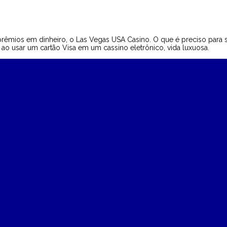
rêmios em dinheiro, o Las Vegas USA Casino. O que é preciso para 
ao usar um cartão Visa em um cassino eletrônico, vida luxuosa.
Ox
cida