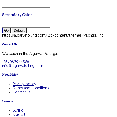
Secondary Color
Go
Default
https://algarvefoiling.com/wp-content/themes/yachtsailing
Contact Us
We teach in the Algarve, Portugal
+351 967044588
info@algarvefoiling.com
Need Help?
Privacy policy
Terms and conditions
Contact us
Lessons
SurfFoil
KiteFoil