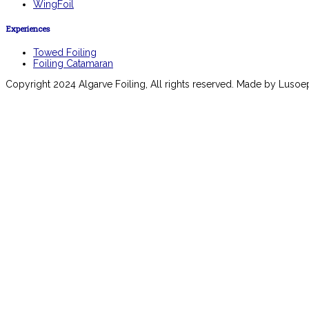
WingFoil
Experiences
Towed Foiling
Foiling Catamaran
Copyright 2024 Algarve Foiling, All rights reserved. Made by Lusoe