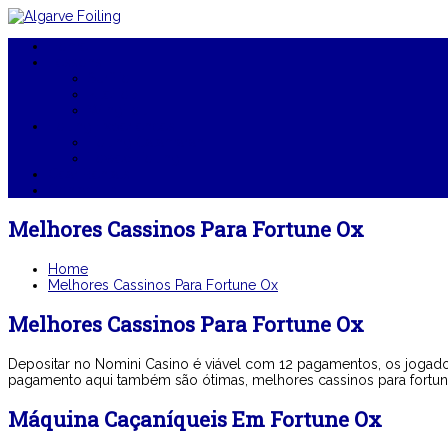
Home
Lessons
SurfFoil
KiteFoil
WingFoil
Foiling Experiences
Foiling Catamaran
Towed Foiling
Gear Rentals
Contact us
Melhores Cassinos Para Fortune Ox
Home
Melhores Cassinos Para Fortune Ox
Melhores Cassinos Para Fortune Ox
Depositar no Nomini Casino é viável com 12 pagamentos, os jogado
pagamento aqui também são ótimas, melhores cassinos para fortun
Máquina Caçaníqueis Em Fortune Ox