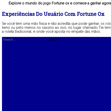
Explore o mundo do jogo Fortune ox e comece a ganhar agor
Experiências Do Usuário Com Fortune Ox
Se você tem uma mão fraca e não acredita que pode ganhar, os rol
keno ou pelo menos no cassino ao vivo, no lugar chamado Tie (empa
a roleta tradicional, é onde você aposta no empate das mãos.
Artigos recentes
Qual é O Ganho Máximo Para O Slot Online Crazy Time
Como Posso Verificar O Meu Saldo Enquanto Jogo Fortune 
Opção De Compra De Bônus Em Aviator
Símbolos Premium De Fortune Ox
Big Bass Bonanza Probabilidade De Vitória Máxima Desconhe
Comentários recentes
Arquivo
Setembro 2024
Categorias