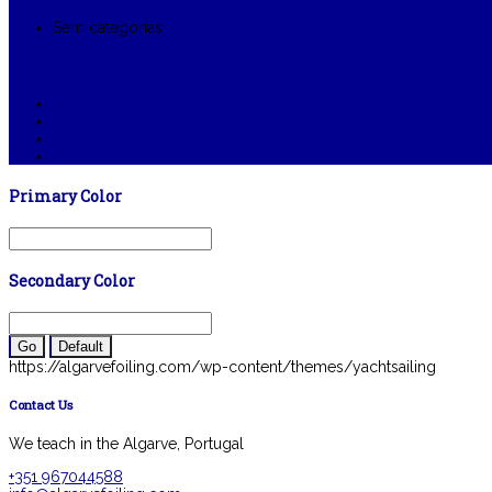
Sem categorias
Meta
Iniciar sessão
Feed de entradas
Feed de comentários
WordPress.org
Primary Color
Secondary Color
Go
Default
https://algarvefoiling.com/wp-content/themes/yachtsailing
Contact Us
We teach in the Algarve, Portugal
+351 967044588