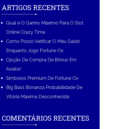
ARTIGOS RECENTES
Qual é O Ganho Máximo Para O Slot
Online Crazy Time
Como Posso Verificar O Meu Saldo
Enquanto Jogo Fortune Ox
Opção De Compra De Bônus Em
Aviator
Símbolos Premium De Fortune Ox
Big Bass Bonanza Probabilidade De
Vitória Máxima Desconhecida
COMENTÁRIOS RECENTES