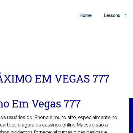
Home
Lessons
ÁXIMO EM VEGAS 777
mo Em Vegas 777
e usuários do iPhone é muito alto, especialmente no
artões e agora os cassinos online Maestro são a
anhos, podemos fornecer algumas dicas básicas e