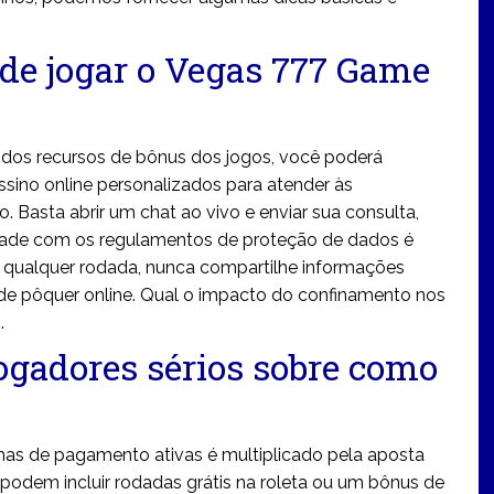
de jogar o Vegas 777 Game
dos recursos de bônus dos jogos, você poderá
sino online personalizados para atender às
 Basta abrir um chat ao vivo e enviar sua consulta,
midade com os regulamentos de proteção de dados é
s qualquer rodada, nunca compartilhe informações
 de pôquer online. Qual o impacto do confinamento nos
.
jogadores sérios sobre como
has de pagamento ativas é multiplicado pela aposta
e podem incluir rodadas grátis na roleta ou um bônus de