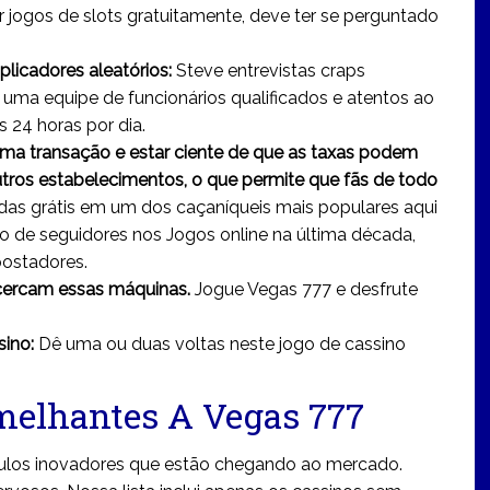
r jogos de slots gratuitamente, deve ter se perguntado
licadores aleatórios:
Steve entrevistas craps
, uma equipe de funcionários qualificados e atentos ao
 24 horas por dia.
 uma transação e estar ciente de que as taxas podem
utros estabelecimentos, o que permite que fãs de todo
as grátis em um dos caçaníqueis mais populares aqui
o de seguidores nos Jogos online na última década,
postadores.
 cercam essas máquinas.
Jogue Vegas 777 e desfrute
ino:
Dê uma ou duas voltas neste jogo de cassino
melhantes A Vegas 777
ulos inovadores que estão chegando ao mercado.