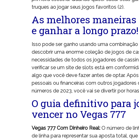
truques ao jogar seus jogos favoritos (2).
As melhores maneiras 
e ganhar a longo prazo!
Isso pode ser ganho usando uma combinação 
descobrir uma enorme coleção de jogos de cas
necessidades de todos os jogadores de cassino.
verificar se um site de slots está em confor
algo que você deve fazer antes de optar. Apó
pessoais ou financeiras com outros jogadores
números de 2023, você vai se divertir por horas
O guia definitivo para 
vencer no Vegas 777
Vegas 777 Com Dinheiro Real:
O número de lin
de linha para representar sua aposta total, qu