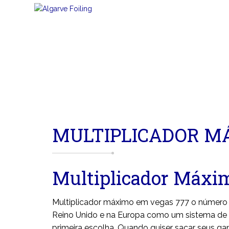
MULTIPLICADOR M
Multiplicador Máxi
Multiplicador máximo em vegas 777 o número d
Reino Unido e na Europa como um sistema de c
primeira escolha. Quando quiser sacar seus g