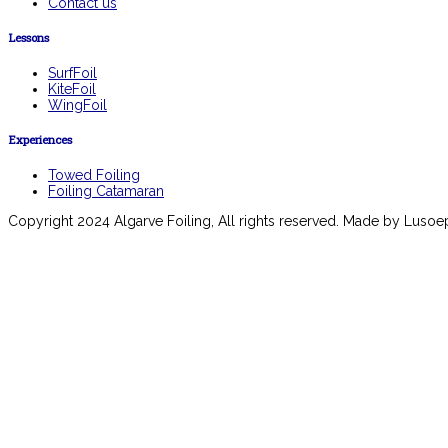
Contact us
Lessons
SurfFoil
KiteFoil
WingFoil
Experiences
Towed Foiling
Foiling Catamaran
Copyright 2024 Algarve Foiling, All rights reserved. Made by Lusoe