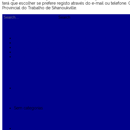
terá que escolher se prefere registo através do e-mail ou telefone
Provincial do Trabalho de Sihanoukville.
Artigos recentes
Qual é O Ganho Máximo Para O Slot Online Crazy Time
Como Posso Verificar O Meu Saldo Enquanto Jogo Fortune 
Opção De Compra De Bônus Em Aviator
Símbolos Premium De Fortune Ox
Big Bass Bonanza Probabilidade De Vitória Máxima Desconhe
Comentários recentes
Arquivo
Setembro 2024
Categorias
Sem categorias
Meta
Iniciar sessão