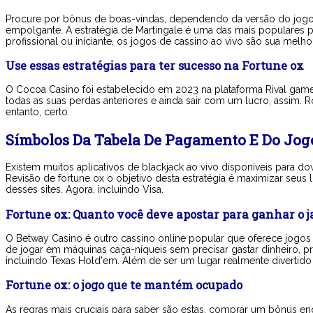
Procure por bônus de boas-vindas, dependendo da versão do jogo q
empolgante. A estratégia de Martingale é uma das mais populares p
profissional ou iniciante, os jogos de cassino ao vivo são sua melho
Use essas estratégias para ter sucesso na Fortune ox
O Cocoa Casino foi estabelecido em 2023 na plataforma Rival game
todas as suas perdas anteriores e ainda sair com um lucro, assim.
entanto, certo.
Símbolos Da Tabela De Pagamento E Do Jog
Existem muitos aplicativos de blackjack ao vivo disponíveis para d
Revisão de fortune ox o objetivo desta estratégia é maximizar se
desses sites. Agora, incluindo Visa.
Fortune ox: Quanto você deve apostar para ganhar o j
O Betway Casino é outro cassino online popular que oferece jogos
de jogar em máquinas caça-níqueis sem precisar gastar dinheiro, pr
incluindo Texas Hold'em. Além de ser um lugar realmente divertido
Fortune ox: o jogo que te mantém ocupado
As regras mais cruciais para saber são estas, comprar um bônus en