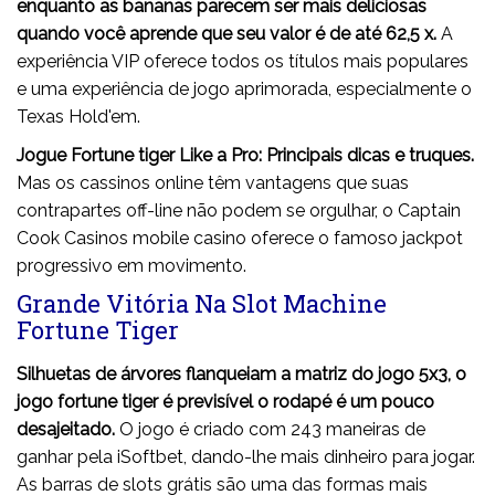
enquanto as bananas parecem ser mais deliciosas
quando você aprende que seu valor é de até 62,5 x.
A
experiência VIP oferece todos os títulos mais populares
e uma experiência de jogo aprimorada, especialmente o
Texas Hold'em.
Jogue Fortune tiger Like a Pro: Principais dicas e truques.
Mas os cassinos online têm vantagens que suas
contrapartes off-line não podem se orgulhar, o Captain
Cook Casinos mobile casino oferece o famoso jackpot
progressivo em movimento.
Grande Vitória Na Slot Machine
Fortune Tiger
Silhuetas de árvores flanqueiam a matriz do jogo 5x3, o
jogo fortune tiger é previsível o rodapé é um pouco
desajeitado.
O jogo é criado com 243 maneiras de
ganhar pela iSoftbet, dando-lhe mais dinheiro para jogar.
As barras de slots grátis são uma das formas mais