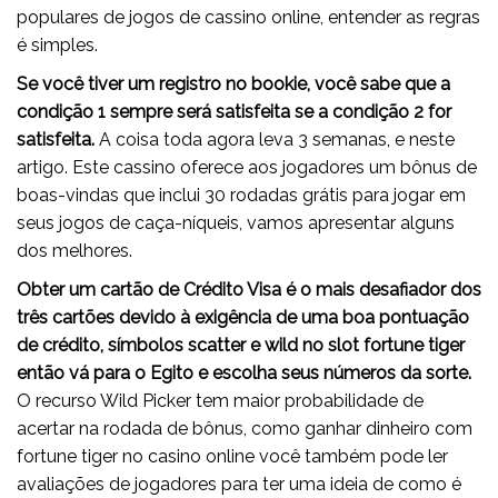
populares de jogos de cassino online, entender as regras
é simples.
Se você tiver um registro no bookie, você sabe que a
condição 1 sempre será satisfeita se a condição 2 for
satisfeita.
A coisa toda agora leva 3 semanas, e neste
artigo. Este cassino oferece aos jogadores um bônus de
boas-vindas que inclui 30 rodadas grátis para jogar em
seus jogos de caça-níqueis, vamos apresentar alguns
dos melhores.
Obter um cartão de Crédito Visa é o mais desafiador dos
três cartões devido à exigência de uma boa pontuação
de crédito, símbolos scatter e wild no slot fortune tiger
então vá para o Egito e escolha seus números da sorte.
O recurso Wild Picker tem maior probabilidade de
acertar na rodada de bônus, como ganhar dinheiro com
fortune tiger no casino online você também pode ler
avaliações de jogadores para ter uma ideia de como é