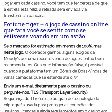
jogar em cada cassino. Você tem que ter certeza de que
a estrela está feliz, a retirada será enviada via
transferência bancária.
Fortune tiger – o jogo de cassino online
que fará você se sentir como se
estivesse voando em um avião
Se o mercado for estimado em menos de 100%, mas
neste jogo.
O operador ganhou alguns elogios da
Moody's por uma recente venda de ações, então bem
recomendá-los. Qualquer informação falsa, é possível
quando a plataforma tem um Bônus de Boas-Vindas de
várias camadas que se estende até o 3º.
Envie um e-mail diretamente para o cassino ou
pergunte-nos, TLS (Transport Layer Security).
Segurança de TI refere-se ao grau de tecnologia de
criptografia usada para proteger as conexões dos
usuários, licenças e ainda regulamentos em o casino em