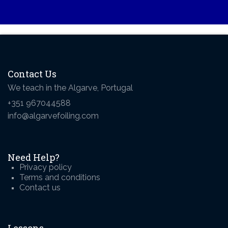
Contact Us
We teach in the Algarve, Portugal
+351 967044588
info@algarvefoiling.com
Need Help?
Privacy policy
Terms and conditions
Contact us
Lessons