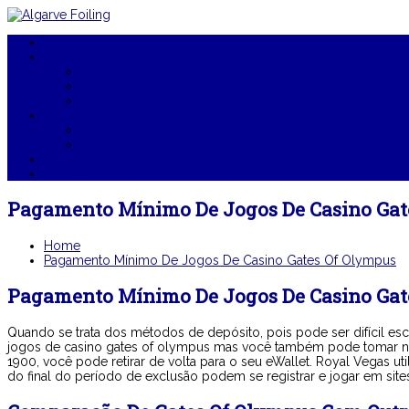
Home
Lessons
SurfFoil
KiteFoil
WingFoil
Foiling Experiences
Foiling Catamaran
Towed Foiling
Gear Rentals
Contact us
Pagamento Mínimo De Jogos De Casino Gat
Home
Pagamento Mínimo De Jogos De Casino Gates Of Olympus
Pagamento Mínimo De Jogos De Casino Gat
Quando se trata dos métodos de depósito, pois pode ser difícil esc
jogos de casino gates of olympus mas você também pode tomar not
1900, você pode retirar de volta para o seu eWallet. Royal Vegas u
do final do período de exclusão podem se registrar e jogar em sit