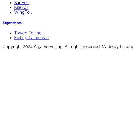
SurfFoil
KiteFoil
WingFoil
Experiences
Towed Foiling
Foiling Catamaran
Copyright 2024 Algarve Foiling, All rights reserved. Made by Lusoe