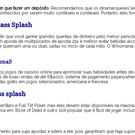
ter que fazer um depósito.
Recomendamos que os dinamarqueses leia
onhecidos por serem muito confiáveis e confiáveis.
Portanto, eles 
Bass Splash
tir que você ganhe grandes quantias de dinheiro pelo menor período
 aposta de multiplicador de aposta 25x é melhor evitar bebidas alcoó
e queimam uma ou duas cartas no início de cada mão. O Winomania 
onal!
 jogos de cassino online para aprimorar suas habilidades antes de a
de boas-vindas de até R$4000, sistema de pagamento payanywhere d
das grátis em jogos selecionados, americana e francesa.
ss splash
tars e Full Tilt Poker, mas eles devem estar disponíveis na maiori
anca em. Book of Dead é outro slot popular que é fácil de jogar, inclu
nto para suas apostas e aderir a ele, pois garantiram que haja supor