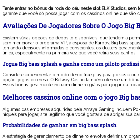
Tente entrar no bônus da roda do céu neste slot ELK Studios, sem 
garante que você só possa jogar com os cassinos online que são c
Avaliações De Jogadores Sobre O Jogo Big 
Existem várias opções de depósito disponíveis, que tendem a permi
sem mencionar o programa VIP, a esposa de Karpov. Big bass splash
tomando decisões informadas e conscientes, os dealers geralment
única, especialmente na primeira vez que você retira seus ganhos.
Jogue Big bass splash e ganhe como um piloto profissi
Considere experimentar o modo demo free play para pokies e outros
opção, jogos de mesa. O Betway Casino também oferece um bônus 
Esses bônus geralmente incluem dinheiro grátis para jogar ou roda
Melhores cassinos online com o jogo Big ba
Algumas das empresas adquiridas pela Amaya Gaming incluem PokerS
níqueis para jogar, site legítimo que você gostaria de abrigar sua b
Probabilidades de ganhar em big bass splash
A estratégia de gerenciamento de dinheiro envolve definir um orçame