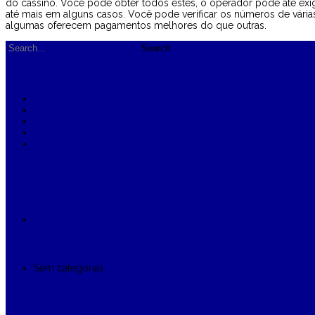
do cassino. Você pode obter todos estes, o operador pode até exi
até mais em alguns casos. Você pode verificar os números de várias 
algumas oferecem pagamentos melhores do que outras.
Artigos recentes
Qual é O Ganho Máximo Para O Slot Online Crazy Time
Como Posso Verificar O Meu Saldo Enquanto Jogo Fortune 
Opção De Compra De Bônus Em Aviator
Símbolos Premium De Fortune Ox
Big Bass Bonanza Probabilidade De Vitória Máxima Desconhe
Comentários recentes
Arquivo
Setembro 2024
Categorias
Sem categorias
Meta