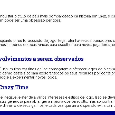
quistar o título de país mais bombardeado da história em 1942, e os
ém pode ser uma obsessão perigosa.
nquanto o réu foi acusado de jogo ilegal, atenha-se aos operadores c
amos 12 bônus de boas-vindas para escolher para novos jogadores, qua
nvolvimentos a serem observados
ush, muitos cassinos online começaram a oferecer jogos de blackja
o demo deste slot para explorar todos os seus recursos por conta pr
ndo e a experimentar novos jogos.
 Crazy Time
 inegável e atende a vários interesses e estilos de jogo. Isso se dev
s generosa para abranger a maioria dos bankrolls, mas ao contrário. 
e dinheiro de seus ganhos, e cada vez que uma dispersão extra cair 