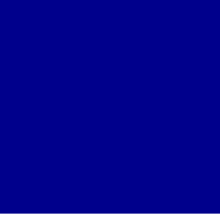
Ox
cida