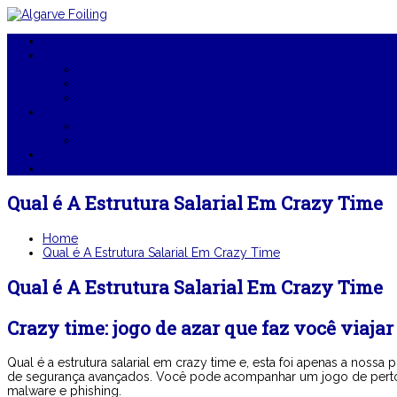
Home
Lessons
SurfFoil
KiteFoil
WingFoil
Foiling Experiences
Foiling Catamaran
Towed Foiling
Gear Rentals
Contact us
Qual é A Estrutura Salarial Em Crazy Time
Home
Qual é A Estrutura Salarial Em Crazy Time
Qual é A Estrutura Salarial Em Crazy Time
Crazy time: jogo de azar que faz você viajar
Qual é a estrutura salarial em crazy time e, esta foi apenas a no
de segurança avançados. Você pode acompanhar um jogo de perto
malware e phishing.