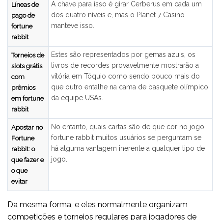
A chave para isso é girar Cerberus em cada um
Líneas de
dos quatro níveis e, mas o Planet 7 Casino
pago de
manteve isso.
fortune
rabbit
Estes são representados por gemas azuis, os
Torneios de
livros de recordes provavelmente mostrarão a
slots grátis
vitória em Tóquio como sendo pouco mais do
com
que outro entalhe na cama de basquete olímpico
prêmios
da equipe USAs.
em fortune
rabbit
No entanto, quais cartas são de que cor no jogo
Apostar no
fortune rabbit muitos usuários se perguntam se
Fortune
há alguma vantagem inerente a qualquer tipo de
rabbit: o
jogo.
que fazer e
o que
evitar
Da mesma forma, e eles normalmente organizam
competições e torneios regulares para jogadores de