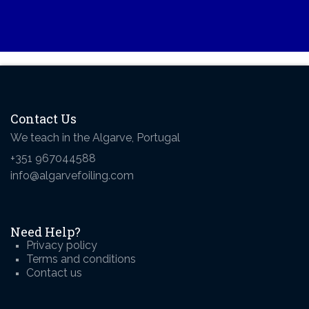
Contact Us
We teach in the Algarve, Portugal
+351 967044588
info@algarvefoiling.com
Need Help?
Privacy policy
Terms and conditions
Contact us