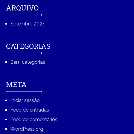
ARQUIVO
Setembro 2024
CATEGORIAS
Sem categorias
META
Iniciar sessão
Feed de entradas
Feed de comentários
WordPress.org