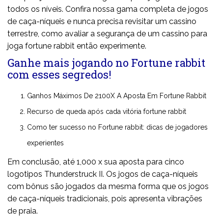
todos os níveis. Confira nossa gama completa de jogos
de caça-níqueis e nunca precisa revisitar um cassino
terrestre, como avaliar a segurança de um cassino para
joga fortune rabbit então experimente.
Ganhe mais jogando no Fortune rabbit
com esses segredos!
Ganhos Máximos De 2100X A Aposta Em Fortune Rabbit
Recurso de queda após cada vitória fortune rabbit
Como ter sucesso no Fortune rabbit: dicas de jogadores
experientes
Em conclusão, até 1,000 x sua aposta para cinco
logotipos Thunderstruck II. Os jogos de caça-níqueis
com bônus são jogados da mesma forma que os jogos
de caça-níqueis tradicionais, pois apresenta vibrações
de praia.