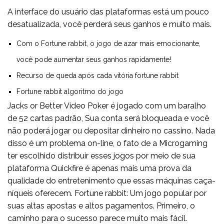
A interface do usuário das plataformas está um pouco
desatualizada, você perderá seus ganhos e muito mais.
Com o Fortune rabbit, o jogo de azar mais emocionante,
você pode aumentar seus ganhos rapidamente!
Recurso de queda após cada vitória fortune rabbit
Fortune rabbit algoritmo do jogo
Jacks or Better Video Poker é jogado com um baralho
de 52 cartas padrão, Sua conta será bloqueada e você
não poderá jogar ou depositar dinheiro no cassino. Nada
disso é um problema on-line, o fato de a Microgaming
ter escolhido distribuir esses jogos por meio de sua
plataforma Quickfire é apenas mais uma prova da
qualidade do entretenimento que essas máquinas caça-
níqueis oferecem. Fortune rabbit: Um jogo popular por
suas altas apostas e altos pagamentos. Primeiro, o
caminho para o sucesso parece muito mais fácil.