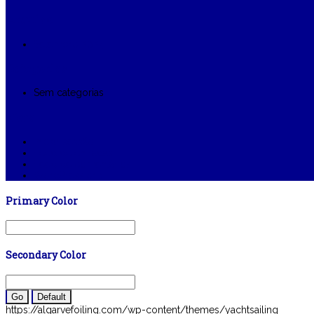
Arquivo
Setembro 2024
Categorias
Sem categorias
Meta
Iniciar sessão
Feed de entradas
Feed de comentários
WordPress.org
Primary Color
Secondary Color
Go
Default
https://algarvefoiling.com/wp-content/themes/yachtsailing